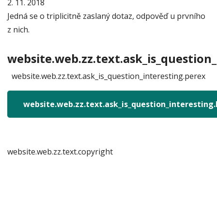
2. 11. 2018
Jedná se o triplicitně zaslaný dotaz, odpověď u prvního
z nich.
website.web.zz.text.ask_is_question_
website.web.zz.text.ask_is_question_interesting.perex
website.web.zz.text.ask_is_question_interesting
website.web.zz.text.copyright