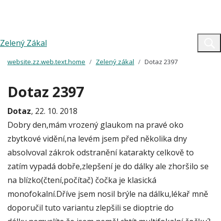
Zelený Zákal
website.zz.web.text.home
Zelený zákal
Dotaz 2397
Dotaz 2397
Dotaz
, 22. 10. 2018
Dobry den,mám vrozený glaukom na pravé oko
zbytkové vidění,na levém jsem před několika dny
absolvoval zákrok odstranění katarakty celkově to
zatím vypadá dobře,zlepšení je do dálky ale zhoršilo se
na blízko(čtení,počítač) čočka je klasická
monofokalní.Dříve jsem nosil brýle na dálku,lékař mně
doporučil tuto variantu zlepšili se dioptrie do