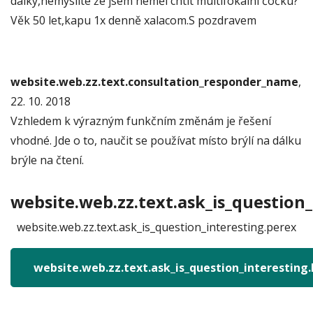
dálky,nemyslíte že jsem neměl chtít multifokalní čočku?
Věk 50 let,kapu 1x denně xalacom.S pozdravem
website.web.zz.text.consultation_responder_name
,
22. 10. 2018
Vzhledem k výrazným funkčním změnám je řešení
vhodné. Jde o to, naučit se používat místo brýlí na dálku
brýle na čtení.
website.web.zz.text.ask_is_question_
website.web.zz.text.ask_is_question_interesting.perex
website.web.zz.text.ask_is_question_interesting