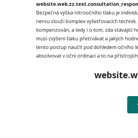
website.web.zz.text.consultation_resp
Bezpečná výška nitroočního tlaku je individu
nervu slouží komplex vyšetřovacích technik.
kompenzován, a tedy i o tom, zda stávající 
musí zvýšení tlaku přetrvávat a jakých hodn
tento postup naučit pod dohledem očního lék
absolvovat v oční ordinaci a to na přístrojí
website.we