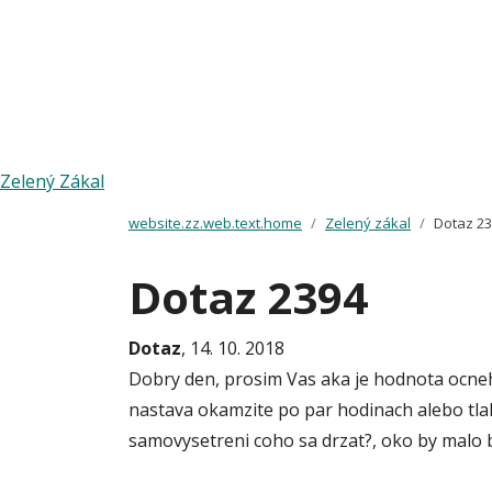
Zelený Zákal
website.zz.web.text.home
Zelený zákal
Dotaz 2
Dotaz 2394
Dotaz
, 14. 10. 2018
Dobry den, prosim Vas aka je hodnota ocneh
nastava okamzite po par hodinach alebo tlak 
samovysetreni coho sa drzat?, oko by malo b