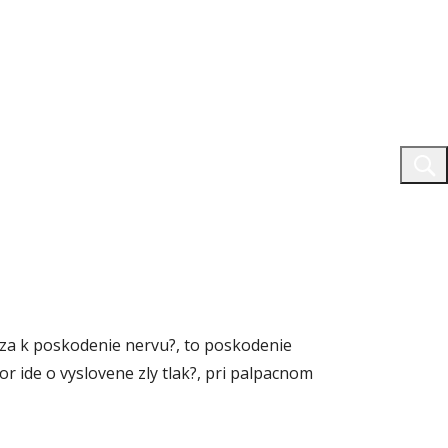
dza k poskodenie nervu?, to poskodenie
r ide o vyslovene zly tlak?, pri palpacnom