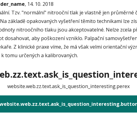
onder_name
, 14. 10. 2018
ální. Tzv. "normální" nitrooční tlak je vlastně jen průměrné
 Na základě opakovaných vyšetření těmito technikami lze zís
hodnoty nitroočního tlaku jsou akceptovatelné. Nelze zcela 
ot dosahovat, aby poškození vzniklo. Palpační samovyšetření 
aře. Z klinické praxe víme, že má však velmi orientační vý
ch k tomu určených a kalibrovaných.
b.zz.text.ask_is_question_intere
website.web.zz.text.ask_is_question_interesting.perex
website.web.zz.text.ask_is_question_interesting.butto