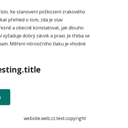
 číslo. Ke stanovení poškození zrakového
kat přehled o tom, zda je stav
přesně a obecně konstatovat, jak dlouho
vyžaduje dobrý zácvik a praxi. Je třeba se
znam. Měření nitroočního tlaku je vhodné
sting.title
n
website.web.zz.text.copyright