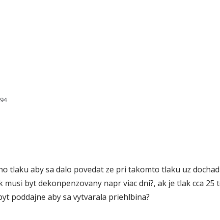
394
o tlaku aby sa dalo povedat ze pri takomto tlaku uz docha
musi byt dekonpenzovany napr viac dni?, ak je tlak cca 25 to
yt poddajne aby sa vytvarala priehlbina?