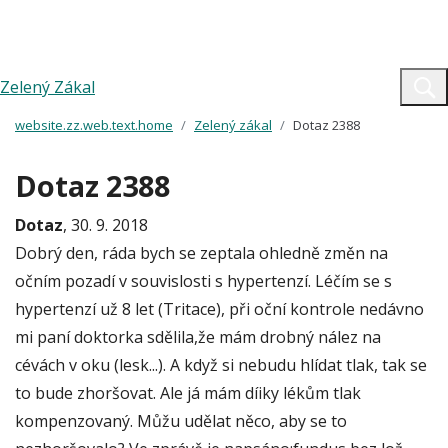
Zelený Zákal
website.zz.web.text.home
Zelený zákal
Dotaz 2388
Dotaz 2388
Dotaz
, 30. 9. 2018
Dobrý den, ráda bych se zeptala ohledně změn na
očním pozadí v souvislosti s hypertenzí. Léčím se s
hypertenzí už 8 let (Tritace), při oční kontrole nedávno
mi paní doktorka sdělila,že mám drobný nález na
cévách v oku (lesk...). A když si nebudu hlídat tlak, tak se
to bude zhoršovat. Ale já mám díiky lékům tlak
kompenzovaný. Můžu udělat něco, aby se to