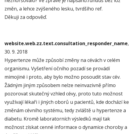
nezhoršovalo? Ve zprávě je napsáno:fundus bez lož
změn, a lehce zvýšeného lesku, tvrdšího ref.
Děkuji za odpověď.
website.web.zz.text.consultation_responder_name
,
30. 9. 2018
Hypertenze může způsobí změny na cévách v celém
organismu. Vyšetření očního pozadí se provádí
mimojiné i proto, aby bylo možno posoudit stav cév.
Žádným jiným způsobem nelze neinvazivně přímo
pozorovat skutečný vzhled cévy, proto tuto možnost
využívají lékaři i jiných oborů u pacientů, kde dochází ke
změnám cévního systému, tedy zvláště u hypertenze a
diabetu. Kromě laboratorních výsledků mají tak
možnost získat cenné informace o dynamice choroby a