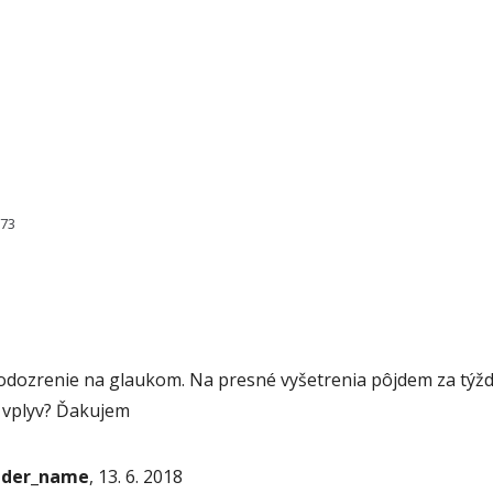
373
odozrenie na glaukom. Na presné vyšetrenia pôjdem za týžd
 vplyv? Ďakujem
onder_name
, 13. 6. 2018