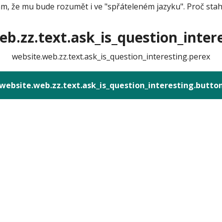
 že mu bude rozumět i ve "spřáteleném jazyku". Proč stahov
b.zz.text.ask_is_question_intere
website.web.zz.text.ask_is_question_interesting.perex
website.web.zz.text.ask_is_question_interesting.butto