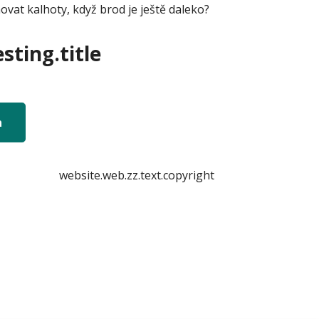
at kalhoty, když brod je ještě daleko?
sting.title
n
website.web.zz.text.copyright