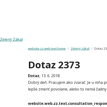
Zelený Zákal
website.zz.web.text.home
Zelený zákal
Dotaz 2
Dotaz 2373
Dotaz
, 13. 6. 2018
Dobrý deň. Pracujem ako zvarač. Je u mňa p
lepše zmenť povolane, alebo to nemá žadny
website.web.zz.text.consultation_resp