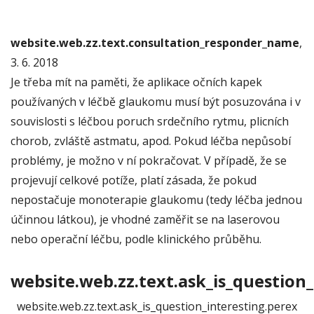
website.web.zz.text.consultation_responder_name
,
3. 6. 2018
Je třeba mít na paměti, že aplikace očních kapek
používaných v léčbě glaukomu musí být posuzována i v
souvislosti s léčbou poruch srdečního rytmu, plicních
chorob, zvláště astmatu, apod. Pokud léčba nepůsobí
problémy, je možno v ní pokračovat. V případě, že se
projevují celkové potíže, platí zásada, že pokud
nepostačuje monoterapie glaukomu (tedy léčba jednou
účinnou látkou), je vhodné zaměřit se na laserovou
nebo operační léčbu, podle klinického průběhu.
website.web.zz.text.ask_is_question_
website.web.zz.text.ask_is_question_interesting.perex