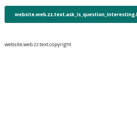
website.web.zz.text.ask_is_question_interesting
website.web.zz.text.copyright