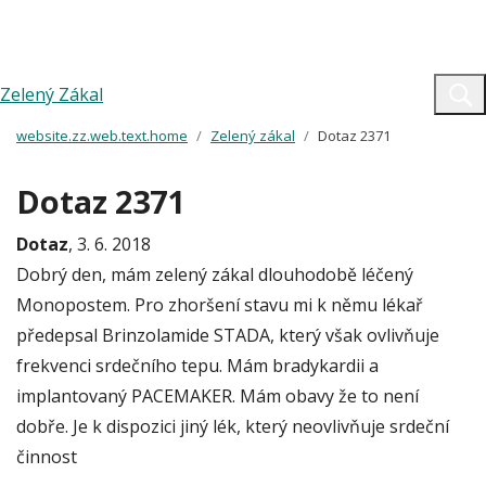
Zelený Zákal
website.zz.web.text.home
Zelený zákal
Dotaz 2371
Dotaz 2371
Dotaz
, 3. 6. 2018
Dobrý den, mám zelený zákal dlouhodobě léčený
Monopostem. Pro zhoršení stavu mi k němu lékař
předepsal Brinzolamide STADA, který však ovlivňuje
frekvenci srdečního tepu. Mám bradykardii a
implantovaný PACEMAKER. Mám obavy že to není
dobře. Je k dispozici jiný lék, který neovlivňuje srdeční
činnost