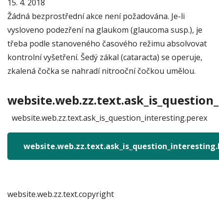
15. 4. 2018
Žádná bezprostřední akce není požadována. Je-li
vysloveno podezření na glaukom (glaucoma susp.), je
třeba podle stanoveného časového režimu absolvovat
kontrolní vyšetření. Šedý zákal (cataracta) se operuje,
zkalená čočka se nahradí nitrooční čočkou umělou.
website.web.zz.text.ask_is_question_
website.web.zz.text.ask_is_question_interesting.perex
website.web.zz.text.ask_is_question_interesting
website.web.zz.text.copyright