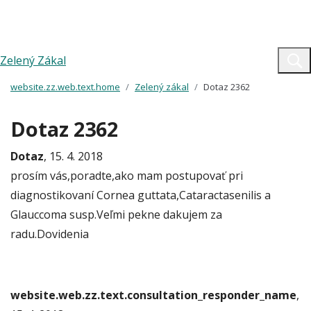
Zelený Zákal
website.zz.web.text.home
Zelený zákal
Dotaz 2362
Dotaz 2362
Dotaz
, 15. 4. 2018
prosím vás,poradte,ako mam postupovať pri
diagnostikovaní Cornea guttata,Cataractasenilis a
Glauccoma susp.Veľmi pekne dakujem za
radu.Dovidenia
website.web.zz.text.consultation_responder_name
,