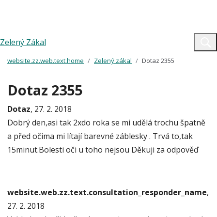
Zelený Zákal
website.zz.web.text.home
Zelený zákal
Dotaz 2355
Dotaz 2355
Dotaz
, 27. 2. 2018
Dobrý den,asi tak 2xdo roka se mi udělá trochu špatně
a před očima mi lítají barevné záblesky . Trvá to,tak
15minut.Bolesti oči u toho nejsou Děkuji za odpověď
website.web.zz.text.consultation_responder_name
,
27. 2. 2018