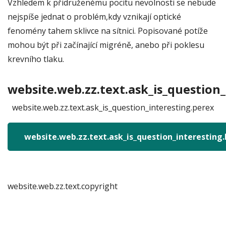
Vzhledem k přidruženému pocitu nevolnosti se nebude
nejspíše jednat o problém,kdy vznikají optické
fenomény tahem sklivce na sítnici. Popisované potíže
mohou být při začínající migréně, anebo při poklesu
krevního tlaku.
website.web.zz.text.ask_is_question_
website.web.zz.text.ask_is_question_interesting.perex
website.web.zz.text.ask_is_question_interesting
website.web.zz.text.copyright