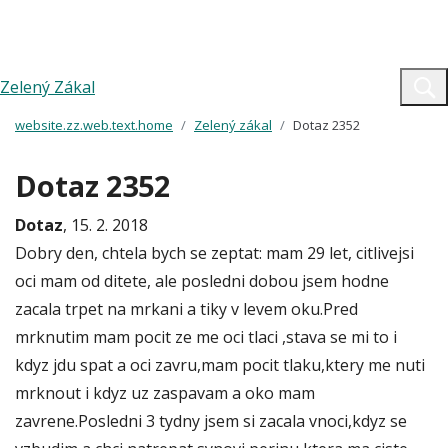
Zelený Zákal
website.zz.web.text.home
Zelený zákal
Dotaz 2352
Dotaz 2352
Dotaz
, 15. 2. 2018
Dobry den, chtela bych se zeptat: mam 29 let, citlivejsi
oci mam od ditete, ale posledni dobou jsem hodne
zacala trpet na mrkani a tiky v levem oku.Pred
mrknutim mam pocit ze me oci tlaci ,stava se mi to i
kdyz jdu spat a oci zavru,mam pocit tlaku,ktery me nuti
mrknout i kdyz uz zaspavam a oko mam
zavrene.Posledni 3 tydny jsem si zacala vnoci,kdyz se