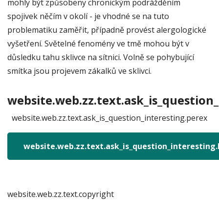
mohly být způsobeny chronickým podrážděním
spojivek něčím v okolí - je vhodné se na tuto
problematiku zaměřit, případně provést alergologické
vyšetření. Světelné fenomény ve tmě mohou být v
důsledku tahu sklivce na sítnici. Volně se pohybující
smítka jsou projevem zákalků ve sklivci.
website.web.zz.text.ask_is_question_
website.web.zz.text.ask_is_question_interesting.perex
website.web.zz.text.ask_is_question_interesting
website.web.zz.text.copyright