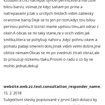
vzbudim a chci natrepat synovi perinu,ktera ma ciste
bilou barvu, vsimat,ze kdyz saham po prine a
natrepavami ji,tak v urcitych mistech vidim zablesky
oranzove barvy.Deje se to jen pri tom,kdyz tou bilou
perinou pohnu.V loznici mame uplnou tmu,ani odraz z
oken.A obcas se mi taky stane,ze v ocich vidim jak
smitka,ktera se pohybuji nahoru ,kdyz pohnu okem a
pomalu padaji smerem dolu.Jinak vidim velmi dobre,jine
obtize nemam.Obcas se mi po zvednuti ztrati obraz,ale
to prisuzuji nizkemu tlaku.Prosim o radu o co by se
mohlo jednat,dekuji
website.web.zz.text.consultation_responder_name
,
15. 2. 2018
Subjektivní stesky popisované v první části dotazu by