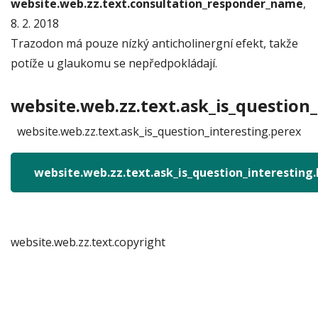
website.web.zz.text.consultation_responder_name
,
8. 2. 2018
Trazodon má pouze nízký anticholinergní efekt, takže
potíže u glaukomu se nepředpokládají.
website.web.zz.text.ask_is_question_
website.web.zz.text.ask_is_question_interesting.perex
website.web.zz.text.ask_is_question_interesting
website.web.zz.text.copyright