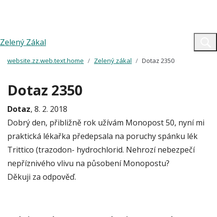
Zelený Zákal
website.zz.web.text.home
Zelený zákal
Dotaz 2350
Dotaz 2350
Dotaz
, 8. 2. 2018
Dobrý den, přibližně rok užívám Monopost 50, nyní mi
praktická lékařka předepsala na poruchy spánku lék
Trittico (trazodon- hydrochlorid. Nehrozí nebezpečí
nepříznivého vlivu na působení Monopostu?
Děkuji za odpověď.