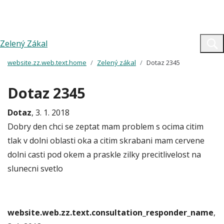
Zelený Zákal
website.zz.web.text.home
Zelený zákal
Dotaz 2345
Dotaz 2345
Dotaz
, 3. 1. 2018
Dobry den chci se zeptat mam problem s ocima citim
tlak v dolni oblasti oka a citim skrabani mam cervene
dolni casti pod okem a praskle zilky precitlivelost na
slunecni svetlo
website.web.zz.text.consultation_responder_name
,