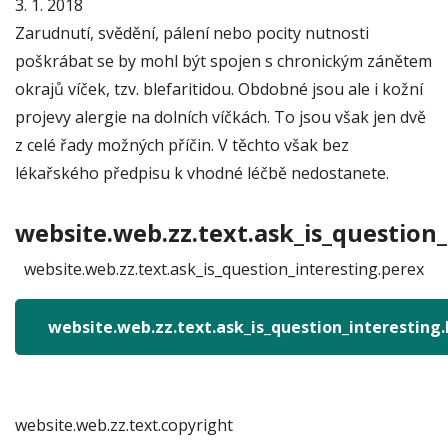
3. 1. 2018
Zarudnutí, svědění, pálení nebo pocity nutnosti
poškrábat se by mohl být spojen s chronickým zánětem
okrajů víček, tzv. blefaritidou. Obdobné jsou ale i kožní
projevy alergie na dolních víčkách. To jsou však jen dvě
z celé řady možných příčin. V těchto však bez
lékařského předpisu k vhodné léčbě nedostanete.
website.web.zz.text.ask_is_question_
website.web.zz.text.ask_is_question_interesting.perex
website.web.zz.text.ask_is_question_interesting
website.web.zz.text.copyright