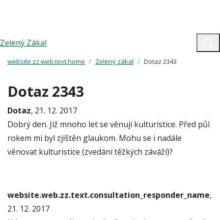
Zelený Zákal
website.zz.web.text.home
Zelený zákal
Dotaz 2343
Dotaz 2343
Dotaz
, 21. 12. 2017
Dobrý den. Již mnoho let se věnuji kulturistice. Před půl
rokem mi byl zjištěn glaukom. Mohu se i nadále
věnovat kulturistice (zvedání těžkých záváží)?
website.web.zz.text.consultation_responder_name
,
21. 12. 2017