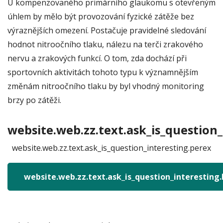
U kompenzovaného primárního glaukomu s otevřeným
úhlem by mělo být provozování fyzické zátěže bez
výraznějších omezení. Postačuje pravidelné sledování
hodnot nitroočního tlaku, nálezu na terči zrakového
nervu a zrakových funkcí. O tom, zda dochází při
sportovních aktivitách tohoto typu k významnějším
změnám nitroočního tlaku by byl vhodný monitoring
brzy po zátěži.
website.web.zz.text.ask_is_question_
website.web.zz.text.ask_is_question_interesting.perex
website.web.zz.text.ask_is_question_interesting