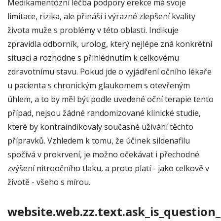
Medikamentózní léčba podpory erekce má svoje
limitace, rizika, ale přináší i výrazné zlepšení kvality
života muže s problémy v této oblasti. Indikuje
zpravidla odborník, urolog, který nejlépe zná konkrétní
situaci a rozhodne s přihlédnutím k celkovému
zdravotnímu stavu. Pokud jde o vyjádření očního lékaře
u pacienta s chronickým glaukomem s otevřeným
úhlem, a to by měl být podle uvedené oční terapie tento
případ, nejsou žádné randomizované klinické studie,
které by kontraindikovaly současné užívání těchto
přípravků. Vzhledem k tomu, že účinek sildenafilu
spočívá v prokrvení, je možno očekávat i přechodné
zvýšení nitroočního tlaku, a proto platí - jako celkově v
životě - všeho s mírou.
website.web.zz.text.ask_is_question_