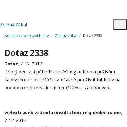
Zelený Zákal
website.zz.web.text.home
Zelený zákal
Dotaz 2338
Dotaz 2338
Dotaz
, 7. 12. 2017
Dobrý den, asi půl roku se léčím glaukom a pužívám
kapky monopost. Můžu současně používat tabletky na
podporu erekce(Sildenafilum)? Děkuji za odpověd.
website.web.zz.text.consultation_responder_name
,
7. 12. 2017