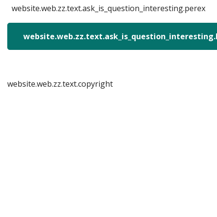
website.web.zz.text.ask_is_question_interesting.perex
website.web.zz.text.ask_is_question_interesting
website.web.zz.text.copyright