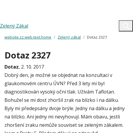
Zelený Zákal
website.zz.web.text.home
Zelený zákal
Dotaz 2327
Dotaz 2327
Dotaz
, 2. 10. 2017
Dobrý den, je možné se objednat na konzultaci v
glaukomovém centru ÚVN? Před 3 lety mi byl
diagnostikován vysoký oční tlak. Užívám Taflotan.
Bohužel se mi dost zhoršil zrak na blízko i na dálku.
Byly mi předepsány dvoje brýle. Jedny na dálku a jedny
na blízko. Ani jedny mi nevyhovují. Mám obavu, jestli
zhoršení zraku nemůže souviset se zeleným zákalem.