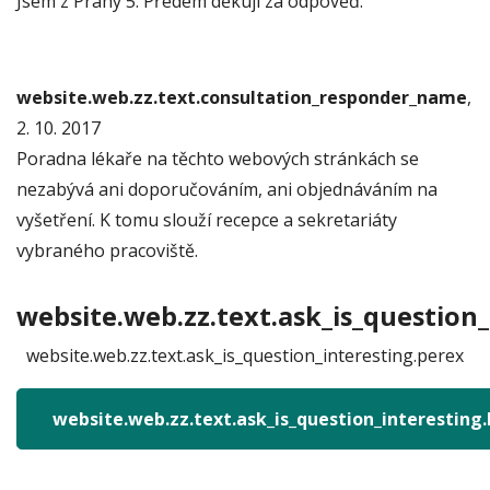
Jsem z Prahy 5. Předem děkuji za odpověď.
website.web.zz.text.consultation_responder_name
,
2. 10. 2017
Poradna lékaře na těchto webových stránkách se
nezabývá ani doporučováním, ani objednáváním na
vyšetření. K tomu slouží recepce a sekretariáty
vybraného pracoviště.
website.web.zz.text.ask_is_question_
website.web.zz.text.ask_is_question_interesting.perex
website.web.zz.text.ask_is_question_interesting