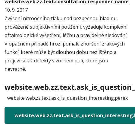
website.web.zz.text.consultation_responder_name
,
10. 9. 2017
Zvýšení nitroočního tlaku nad bezpečnou hladinu,
provázené subjektivními potížemi, vyžaduje komplexní
oftalmologické vyšetření, léčbu a pravidelné sledování.
V opačném případě hrozí pomalé zhoršení zrakových
funkcí, které může být dlouhou dobu nezjištěno a
projeví se až defekty v zorném poli, které jsou
nevratné.
website.web.zz.text.ask_is_question_
website.web.zz.text.ask_is_question_interesting.perex
website.web.zz.text.ask_is_question_interesting