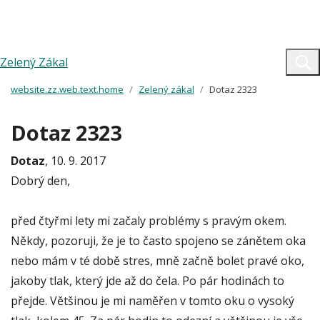
Zelený Zákal
website.zz.web.text.home
Zelený zákal
Dotaz 2323
Dotaz 2323
Dotaz
, 10. 9. 2017
Dobrý den,
před čtyřmi lety mi začaly problémy s pravým okem.
Někdy, pozoruji, že je to často spojeno se zánětem oka
nebo mám v té době stres, mně začně bolet pravé oko,
jakoby tlak, který jde až do čela. Po pár hodinách to
přejde. Většinou je mi naměřen v tomto oku o vysoký