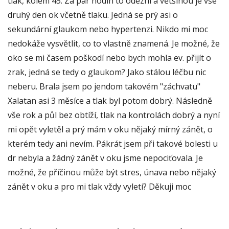
tlak, kolem 45. Za pár hodin to odezní a většinou je vše
druhý den ok včetně tlaku. Jedná se prý asi o
sekundární glaukom nebo hypertenzi. Nikdo mi moc
nedokáže vysvětlit, co to vlastně znamená. Je možné, že
oko se mi časem poškodí nebo bych mohla ev. přijít o
zrak, jedná se tedy o glaukom? Jako stálou léčbu nic
neberu. Brala jsem po jendom takovém "záchvatu"
Xalatan asi 3 měsíce a tlak byl potom dobrý. Následně
vše rok a půl bez obtíží, tlak na kontrolách dobrý a nyní
mi opět vyletěl a prý mám v oku nějaký mírný zánět, o
kterém tedy ani nevím. Pákrát jsem při takové bolesti u
dr nebyla a žádný zánět v oku jsme nepociťovala. Je
možné, že příčinou může být stres, únava nebo nějaký
zánět v oku a pro mi tlak vždy vyletí? Děkuji moc