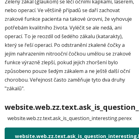
Zelený zákal (glaukom) se léčí očními kapkami, laserem,
nebo operací. Ve většině případů se daří zachovat
zrakové funkce pacienta na takové úrovni, že vyhovuje
potřebám kvalitního života. Vyléčit se ale nedá, ani
operací. To je reozdíl od šedého zákalu (katarakty),
který se řeší operací. Po odstranění zkalené čočky a
jejím nahrazením nitrooční čočkou umělou se zrakové
funkce výrazně zlepší, pokud jejich zhoršení bylo
způsobeno pouze šedým zákalem a ne ještě další oční
chorobou. Veřejnost často zaměňuje tyto dva druhy
"zákalů".
website.web.zz.text.ask_is_question_
website.web.zz.text.ask_is_question_interesting.perex
website.web.zz.text.ask_is_question_interesting