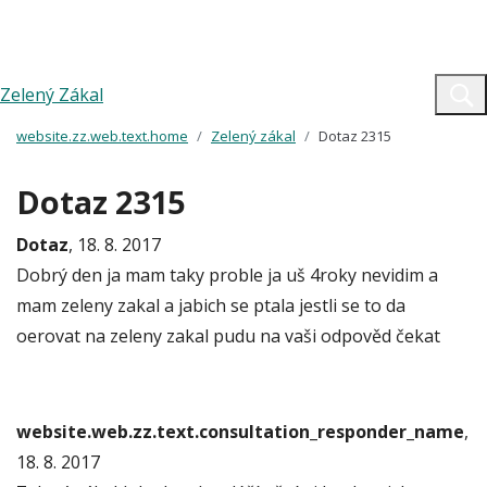
Zelený Zákal
website.zz.web.text.home
Zelený zákal
Dotaz 2315
Dotaz 2315
Dotaz
, 18. 8. 2017
Dobrý den ja mam taky proble ja uš 4roky nevidim a
mam zeleny zakal a jabich se ptala jestli se to da
oerovat na zeleny zakal pudu na vaši odpověd čekat
website.web.zz.text.consultation_responder_name
,
18. 8. 2017