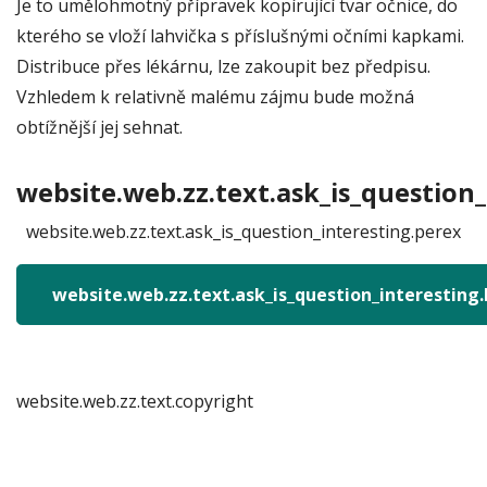
Je to umělohmotný přípravek kopírující tvar očnice, do
kterého se vloží lahvička s příslušnými očními kapkami.
Distribuce přes lékárnu, lze zakoupit bez předpisu.
Vzhledem k relativně malému zájmu bude možná
obtížnější jej sehnat.
website.web.zz.text.ask_is_question_
website.web.zz.text.ask_is_question_interesting.perex
website.web.zz.text.ask_is_question_interesting
website.web.zz.text.copyright