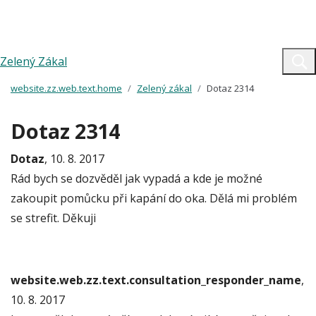
Zelený Zákal
website.zz.web.text.home
Zelený zákal
Dotaz 2314
Dotaz 2314
Dotaz
, 10. 8. 2017
Rád bych se dozvěděl jak vypadá a kde je možné
zakoupit pomůcku při kapání do oka. Dělá mi problém
se strefit. Děkuji
website.web.zz.text.consultation_responder_name
,
10. 8. 2017