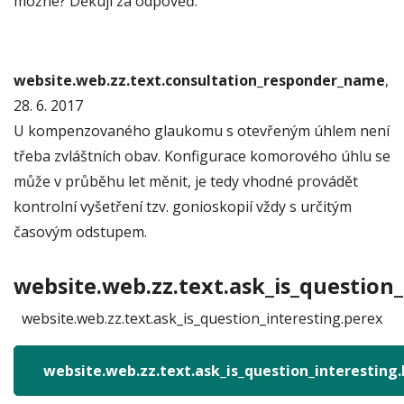
možné? Děkuji za odpověď.
website.web.zz.text.consultation_responder_name
,
28. 6. 2017
U kompenzovaného glaukomu s otevřeným úhlem není
třeba zvláštních obav. Konfigurace komorového úhlu se
může v průběhu let měnit, je tedy vhodné provádět
kontrolní vyšetření tzv. gonioskopií vždy s určitým
časovým odstupem.
website.web.zz.text.ask_is_question_
website.web.zz.text.ask_is_question_interesting.perex
website.web.zz.text.ask_is_question_interesting