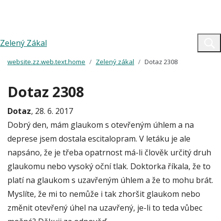
Zelený Zákal
website.zz.web.text.home
Zelený zákal
Dotaz 2308
Dotaz 2308
Dotaz
, 28. 6. 2017
Dobrý den, mám glaukom s otevřeným úhlem a na
deprese jsem dostala escitalopram. V letáku je ale
napsáno, že je třeba opatrnost má-li člověk určitý druh
glaukomu nebo vysoký oční tlak. Doktorka říkala, že to
platí na glaukom s uzavřeným úhlem a že to mohu brát.
Myslíte, že mi to nemůže i tak zhoršit glaukom nebo
změnit otevřený úhel na uzavřený, je-li to teda vůbec