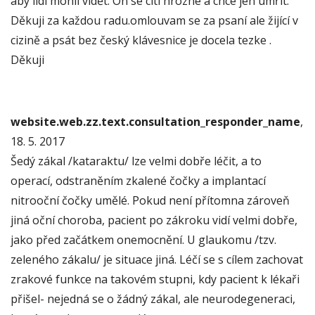
aby lidi mohli vidět. On se cítí hrozne a chce jen umřít.
Děkuji za každou radu.omlouvam se za psaní ale žijící v
cizině a psát bez český klávesnice je docela tezke .
Děkuji
website.web.zz.text.consultation_responder_name
,
18. 5. 2017
Šedý zákal /kataraktu/ lze velmi dobře léčit, a to
operací, odstraněním zkalené čočky a implantací
nitrooční čočky umělé. Pokud není přítomna zároveň
jiná oční choroba, pacient po zákroku vidí velmi dobře,
jako před začátkem onemocnění. U glaukomu /tzv.
zeleného zákalu/ je situace jiná. Léčí se s cílem zachovat
zrakové funkce na takovém stupni, kdy pacient k lékaři
přišel- nejedná se o žádný zákal, ale neurodegeneraci,