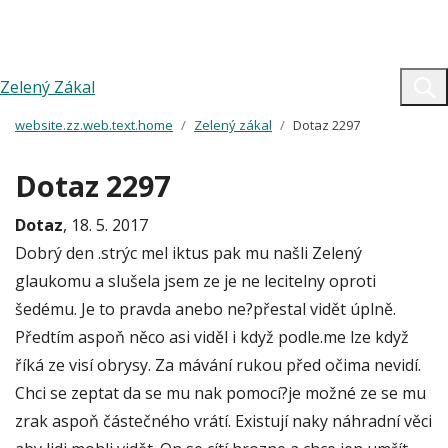
Zelený Zákal
website.zz.web.text.home
Zelený zákal
Dotaz 2297
Dotaz 2297
Dotaz
, 18. 5. 2017
Dobrý den .strýc mel iktus pak mu našli Zelený
glaukomu a slušela jsem ze je ne lecitelny oproti
šedému. Je to pravda anebo ne?přestal vidět úplně.
Předtím aspoň něco asi viděl i když podle.me lze když
říká ze visí obrysy. Za mávání rukou před očima nevidí.
Chci se zeptat da se mu nak pomocí?je možné ze se mu
zrak aspoň částečného vrátí. Existují naky náhradní věci