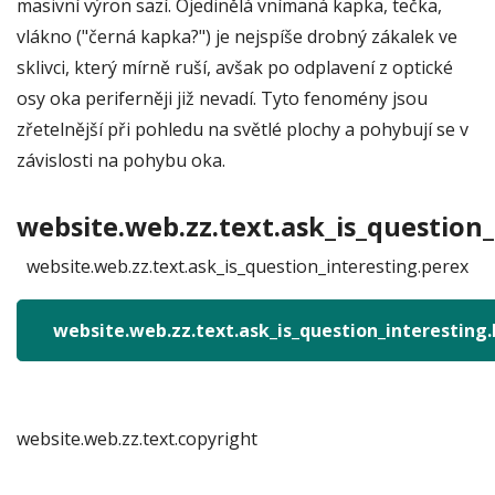
masivní výron sazí. Ojedinělá vnímaná kapka, tečka,
vlákno ("černá kapka?") je nejspíše drobný zákalek ve
sklivci, který mírně ruší, avšak po odplavení z optické
osy oka periferněji již nevadí. Tyto fenomény jsou
zřetelnější při pohledu na světlé plochy a pohybují se v
závislosti na pohybu oka.
website.web.zz.text.ask_is_question_
website.web.zz.text.ask_is_question_interesting.perex
website.web.zz.text.ask_is_question_interesting
website.web.zz.text.copyright