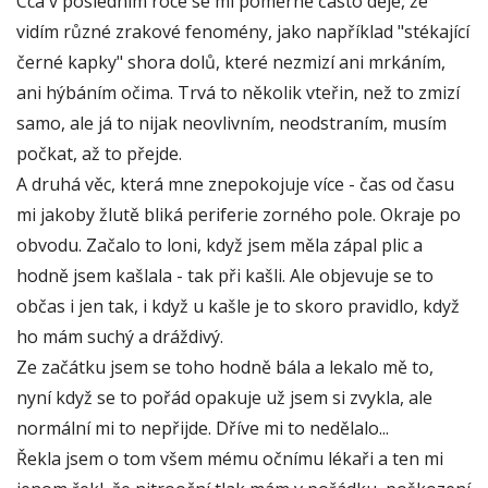
Cca v posledním roce se mi poměrně často děje, že
vidím různé zrakové fenomény, jako například "stékající
černé kapky" shora dolů, které nezmizí ani mrkáním,
ani hýbáním očima. Trvá to několik vteřin, než to zmizí
samo, ale já to nijak neovlivním, neodstraním, musím
počkat, až to přejde.
A druhá věc, která mne znepokojuje více - čas od času
mi jakoby žlutě bliká periferie zorného pole. Okraje po
obvodu. Začalo to loni, když jsem měla zápal plic a
hodně jsem kašlala - tak při kašli. Ale objevuje se to
občas i jen tak, i když u kašle je to skoro pravidlo, když
ho mám suchý a dráždivý.
Ze začátku jsem se toho hodně bála a lekalo mě to,
nyní když se to pořád opakuje už jsem si zvykla, ale
normální mi to nepřijde. Dříve mi to nedělalo...
Řekla jsem o tom všem mému očnímu lékaři a ten mi