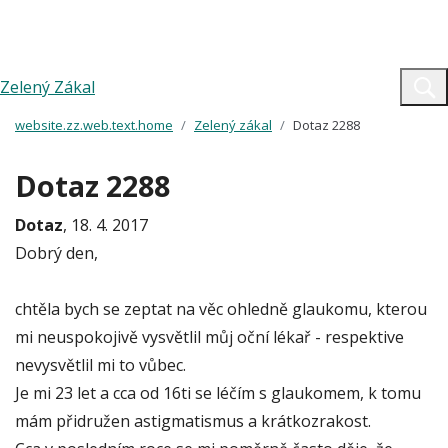
Zelený Zákal
website.zz.web.text.home
Zelený zákal
Dotaz 2288
Dotaz 2288
Dotaz
, 18. 4. 2017
Dobrý den,
chtěla bych se zeptat na věc ohledně glaukomu, kterou
mi neuspokojivě vysvětlil můj oční lékař - respektive
nevysvětlil mi to vůbec.
Je mi 23 let a cca od 16ti se léčím s glaukomem, k tomu
mám přidružen astigmatismus a krátkozrakost.