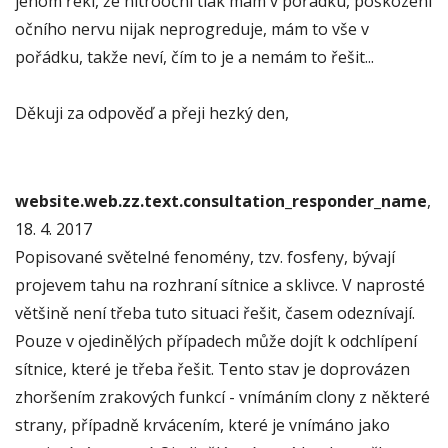
jenom řekl, že nitrooční tlak mám v pořádku, poškození
očního nervu nijak neprogreduje, mám to vše v
pořádku, takže neví, čím to je a nemám to řešit...
Děkuji za odpověď a přeji hezký den,
website.web.zz.text.consultation_responder_name
,
18. 4. 2017
Popisované světelné fenomény, tzv. fosfeny, bývají
projevem tahu na rozhraní sítnice a sklivce. V naprosté
většině není třeba tuto situaci řešit, časem odeznívají.
Pouze v ojedinělých případech může dojít k odchlípení
sítnice, které je třeba řešit. Tento stav je doprovázen
zhoršením zrakových funkcí - vnímáním clony z některé
strany, případně krvácením, které je vnímáno jako