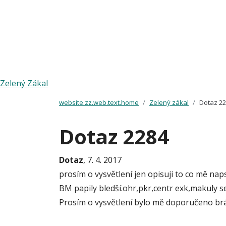
Zelený Zákal
website.zz.web.text.home
Zelený zákal
Dotaz 2
Dotaz 2284
Dotaz
, 7. 4. 2017
prosím o vysvětlení jen opisuji to co mě nap
BM papily bledší.ohr,pkr,centr exk,makuly se
Prosím o vysvětlení bylo mě doporučeno brá