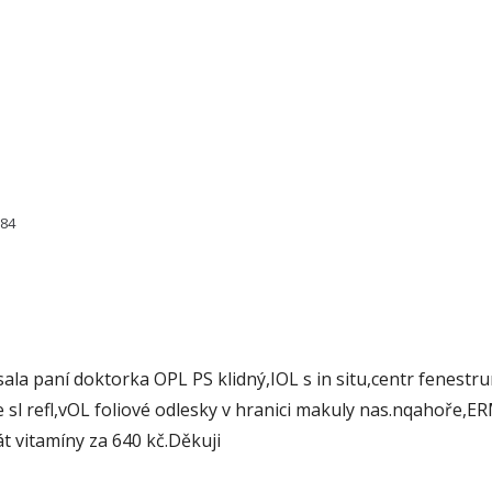
284
sala paní doktorka OPL PS klidný,IOL s in situ,centr fenestr
 sl refl,vOL foliové odlesky v hranici makuly nas.nqahoře,E
t vitamíny za 640 kč.Děkuji