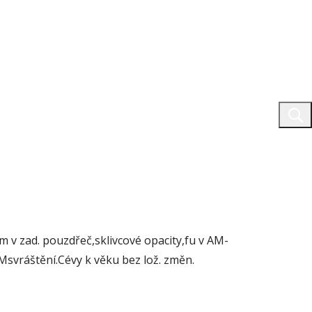
um v zad. pouzdřeč,sklivcové opacity,fu v AM-
RMsvráštění.Cévy k věku bez lož. změn.