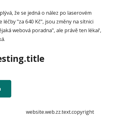
plývá, že se jedná o nález po laserovém
 léčby "za 640 Kč", jsou změny na sítnici
ějaká webová poradna", ale právě ten lékař,
ká.
sting.title
n
website.web.zz.text.copyright