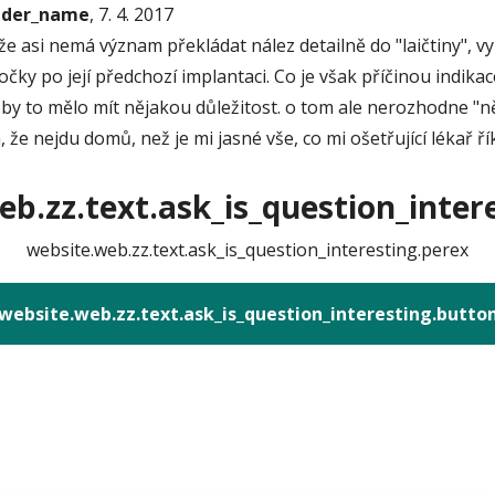
onder_name
, 7. 4. 2017
e asi nemá význam překládat nález detailně do "laičtiny", vy
ky po její předchozí implantaci. Co je však příčinou indikace
 by to mělo mít nějakou důležitost. o tom ale nerozhodne "n
 že nejdu domů, než je mi jasné vše, co mi ošetřující lékař ří
b.zz.text.ask_is_question_intere
website.web.zz.text.ask_is_question_interesting.perex
website.web.zz.text.ask_is_question_interesting.butto