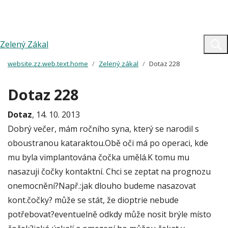
Zelený Zákal
website.zz.web.text.home
Zelený zákal
Dotaz 228
Dotaz 228
Dotaz
, 14. 10. 2013
Dobrý večer, mám ročního syna, který se narodil s
oboustranou kataraktou.Obě oči má po operaci, kde
mu byla vimplantována čočka umělá.K tomu mu
nasazuji čočky kontaktní. Chci se zeptat na prognozu
onemocnění?Např.:jak dlouho budeme nasazovat
kont.čočky? může se stát, že dioptrie nebude
potřebovat?eventuelně odkdy může nosit brýle místo