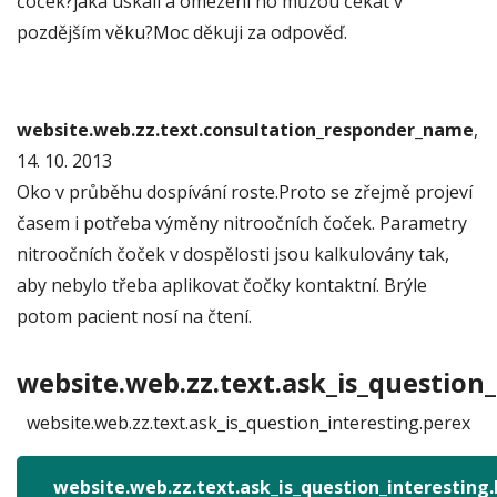
čoček?jaká úskalí a omezení ho můžou čekat v
pozdějším věku?Moc děkuji za odpověď.
website.web.zz.text.consultation_responder_name
,
14. 10. 2013
Oko v průběhu dospívání roste.Proto se zřejmě projeví
časem i potřeba výměny nitroočních čoček. Parametry
nitroočních čoček v dospělosti jsou kalkulovány tak,
aby nebylo třeba aplikovat čočky kontaktní. Brýle
potom pacient nosí na čtení.
website.web.zz.text.ask_is_question_
website.web.zz.text.ask_is_question_interesting.perex
website.web.zz.text.ask_is_question_interesting