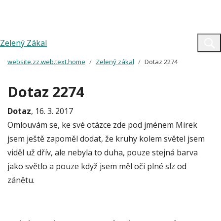
Zelený Zákal
website.zz.web.text.home
Zelený zákal
Dotaz 2274
Dotaz 2274
Dotaz
, 16. 3. 2017
Omlouvám se, ke své otázce zde pod jménem Mirek
jsem ještě zapoměl dodat, že kruhy kolem světel jsem
viděl už dřív, ale nebyla to duha, pouze stejná barva
jako světlo a pouze když jsem měl oči plné slz od
zánětu.