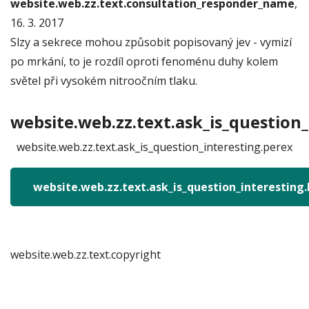
website.web.zz.text.consultation_responder_name
,
16. 3. 2017
Slzy a sekrece mohou způsobit popisovaný jev - vymizí
po mrkání, to je rozdíl oproti fenoménu duhy kolem
světel při vysokém nitroočním tlaku.
website.web.zz.text.ask_is_question_
website.web.zz.text.ask_is_question_interesting.perex
website.web.zz.text.ask_is_question_interesting
website.web.zz.text.copyright