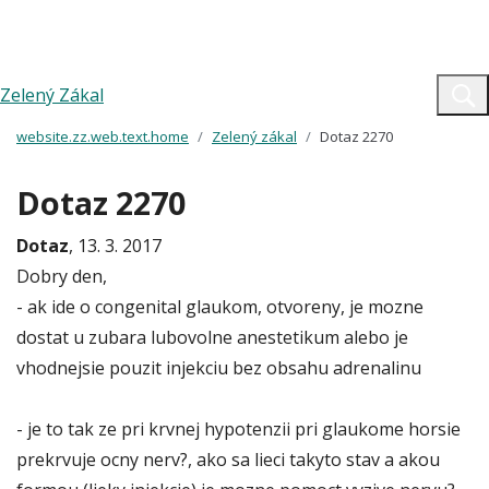
Zelený Zákal
website.zz.web.text.home
Zelený zákal
Dotaz 2270
Dotaz 2270
Dotaz
, 13. 3. 2017
Dobry den,
- ak ide o congenital glaukom, otvoreny, je mozne
dostat u zubara lubovolne anestetikum alebo je
vhodnejsie pouzit injekciu bez obsahu adrenalinu
- je to tak ze pri krvnej hypotenzii pri glaukome horsie
prekrvuje ocny nerv?, ako sa lieci takyto stav a akou