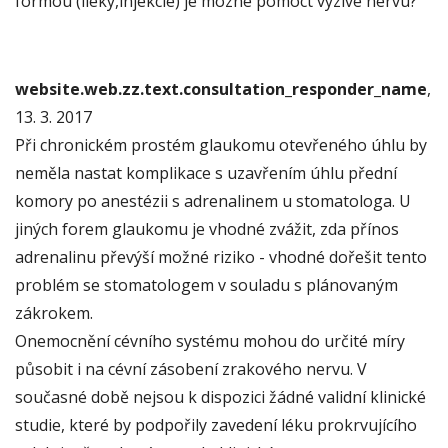
formou (lieky,injekcie) je mozne pomoct vyzive nervu?
website.web.zz.text.consultation_responder_name
,
13. 3. 2017
Při chronickém prostém glaukomu otevřeného úhlu by
neměla nastat komplikace s uzavřením úhlu přední
komory po anestézii s adrenalinem u stomatologa. U
jiných forem glaukomu je vhodné zvážit, zda přínos
adrenalinu převýší možné riziko - vhodné dořešit tento
problém se stomatologem v souladu s plánovaným
zákrokem.
Onemocnění cévního systému mohou do určité míry
působit i na cévní zásobení zrakového nervu. V
současné době nejsou k dispozici žádné validní klinické
studie, které by podpořily zavedení léku prokrvujícího