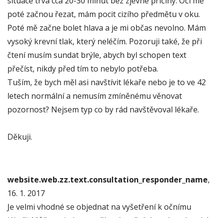
situace trvá cca 20-30 minut bez zjevné příčiny. Oči mě
poté začnou řezat, mám pocit cizího předmětu v oku.
Poté mě začne bolet hlava a je mi občas nevolno. Mám
vysoký krevní tlak, který neléčím. Pozoruji také, že při
čtení musím sundat brýle, abych byl schopen text
přečíst, nikdy před tím to nebylo potřeba.
Tuším, že bych měl asi navštívit lékaře nebo je to ve 42
letech normální a nemusím zmíněnému věnovat
pozornost? Nejsem typ co by rád navštěvoval lékaře.
Děkuji.
website.web.zz.text.consultation_responder_name
,
16. 1. 2017
Je velmi vhodné se objednat na vyšetření k očnímu