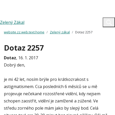
Zelený Zákal
website.zz.web.text.home
Zelený zákal
Dotaz 2257
Dotaz 2257
Dotaz
, 16. 1. 2017
Dobrý den,
je mi 42 let, nosím brýle pro krátkozrakost s
astigmatismem. Cca posledních 6 měsíců se u mě
projevuje nečekané rozostřené vidění, kdy nejsem
schopen zaostřit, vidění je zamlžené a zúžené. Ve
středu zorného pole mám jako by slepý bod. Celá