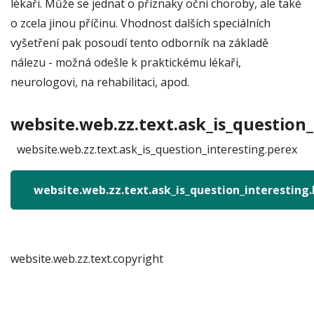
lékaři. Může se jednat o příznaky oční choroby, ale také
o zcela jinou příčinu. Vhodnost dalších speciálních
vyšetření pak posoudí tento odborník na základě
nálezu - možná odešle k praktickému lékaři,
neurologovi, na rehabilitaci, apod.
website.web.zz.text.ask_is_question_
website.web.zz.text.ask_is_question_interesting.perex
website.web.zz.text.ask_is_question_interesting
website.web.zz.text.copyright