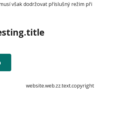
musí však dodržovat příslušný režim při
sting.title
n
website.web.zz.text.copyright