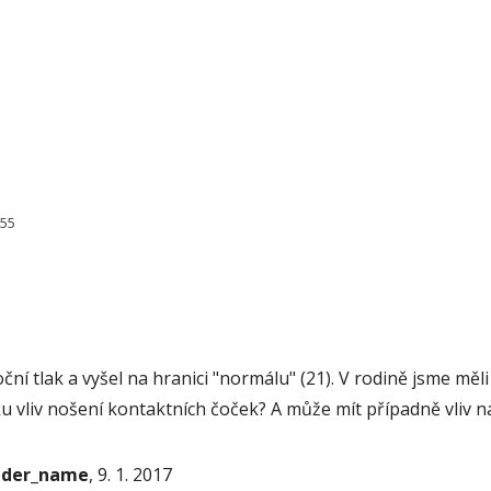
255
ní tlak a vyšel na hranici "normálu" (21). V rodině jsme měli
ku vliv nošení kontaktních čoček? A může mít případně vliv 
onder_name
, 9. 1. 2017