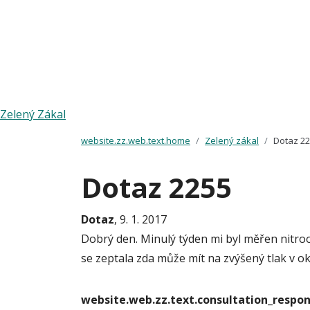
Zelený Zákal
website.zz.web.text.home
Zelený zákal
Dotaz 2
Dotaz 2255
Dotaz
, 9. 1. 2017
Dobrý den. Minulý týden mi byl měřen nitrooč
se zeptala zda může mít na zvýšený tlak v o
website.web.zz.text.consultation_resp