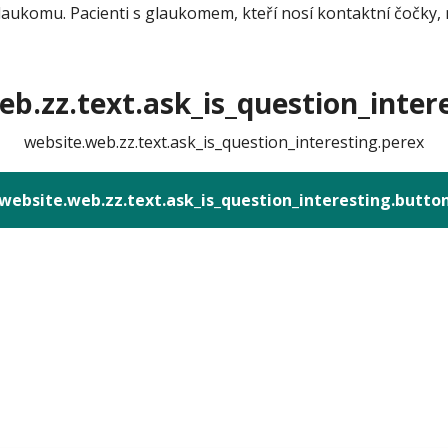
aukomu. Pacienti s glaukomem, kteří nosí kontaktní čočky, 
b.zz.text.ask_is_question_intere
website.web.zz.text.ask_is_question_interesting.perex
website.web.zz.text.ask_is_question_interesting.butto