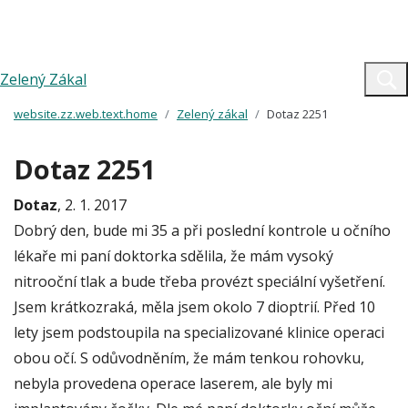
Zelený Zákal
website.zz.web.text.home
Zelený zákal
Dotaz 2251
Dotaz 2251
Dotaz
, 2. 1. 2017
Dobrý den, bude mi 35 a při poslední kontrole u očního
lékaře mi paní doktorka sdělila, že mám vysoký
nitrooční tlak a bude třeba provézt speciální vyšetření.
Jsem krátkozraká, měla jsem okolo 7 dioptrií. Před 10
lety jsem podstoupila na specializované klinice operaci
obou očí. S odůvodněním, že mám tenkou rohovku,
nebyla provedena operace laserem, ale byly mi