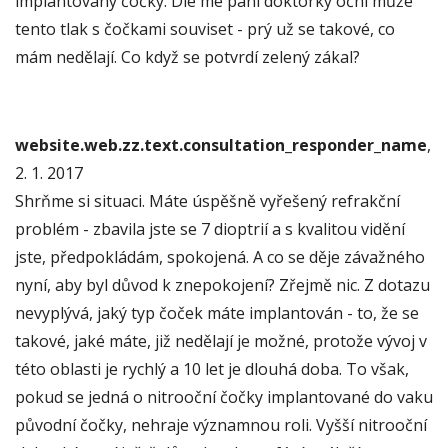
implantovány čočky. Dle mé paní doktorky oční může
tento tlak s čočkami souviset - prý už se takové, co
mám nedělají. Co když se potvrdí zelený zákal?
website.web.zz.text.consultation_responder_name
,
2. 1. 2017
Shrňme si situaci. Máte úspěšně vyřešený refrakční
problém - zbavila jste se 7 dioptrií a s kvalitou vidění
jste, předpokládám, spokojená. A co se děje závažného
nyní, aby byl důvod k znepokojení? Zřejmě nic. Z dotazu
nevyplývá, jaký typ čoček máte implantován - to, že se
takové, jaké máte, již nedělají je možné, protože vývoj v
této oblasti je rychlý a 10 let je dlouhá doba. To však,
pokud se jedná o nitrooční čočky implantované do vaku
původní čočky, nehraje významnou roli. Vyšší nitrooční