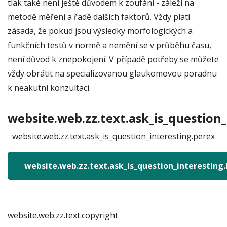
tlak také není ještě důvodem k zoufání - záleží na
metodě měření a řadě dalších faktorů. Vždy platí
zásada, že pokud jsou výsledky morfologických a
funkčních testů v normě a nemění se v průběhu času,
není důvod k znepokojení. V případě potřeby se můžete
vždy obrátit na specializovanou glaukomovou poradnu
k neakutní konzultaci.
website.web.zz.text.ask_is_question_
website.web.zz.text.ask_is_question_interesting.perex
website.web.zz.text.ask_is_question_interesting
website.web.zz.text.copyright