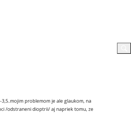
o -3,5..mojim problemom je ale glaukom, na
i /odstraneni dioptrii/ aj napriek tomu, ze