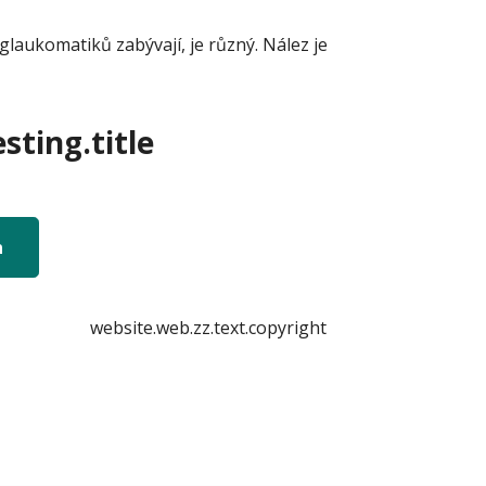
glaukomatiků zabývají, je různý. Nález je
sting.title
n
website.web.zz.text.copyright