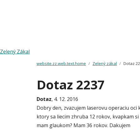
Zelený Zákal
website.zz.web.text.home
Zelený zákal
Dotaz 2
Dotaz 2237
Dotaz
, 4. 12. 2016
Dobry den, zvazujem laserovu operaciu oci k
ktory sa liecim zhruba 12 rokov, kvapkam si 
mam glaukom? Mam 36 rokov. Dakujem