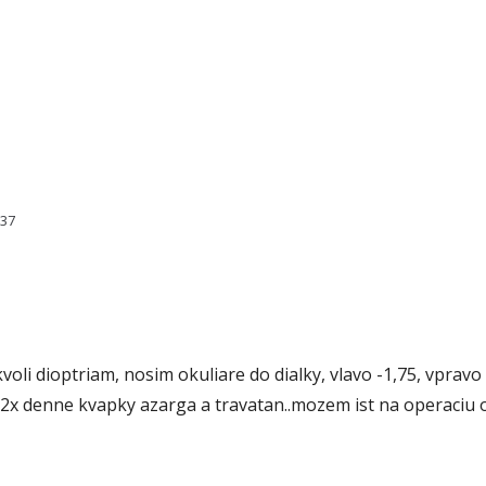
237
voli dioptriam, nosim okuliare do dialky, vlavo -1,75, vprav
2x denne kvapky azarga a travatan..mozem ist na operaciu oc