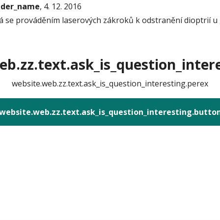
onder_name
, 4. 12. 2016
rá se prováděním laserových zákroků k odstranění dioptrií u 
b.zz.text.ask_is_question_intere
website.web.zz.text.ask_is_question_interesting.perex
website.web.zz.text.ask_is_question_interesting.butto