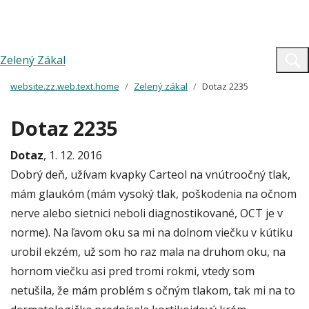
Zelený Zákal
website.zz.web.text.home
Zelený zákal
Dotaz 2235
Dotaz 2235
Dotaz
, 1. 12. 2016
Dobrý deň, užívam kvapky Carteol na vnútroočný tlak,
mám glaukóm (mám vysoký tlak, poškodenia na očnom
nerve alebo sietnici neboli diagnostikované, OCT je v
norme). Na ľavom oku sa mi na dolnom viečku v kútiku
urobil ekzém, už som ho raz mala na druhom oku, na
hornom viečku asi pred tromi rokmi, vtedy som
netušila, že mám problém s očným tlakom, tak mi na to