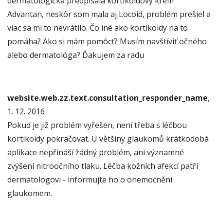
dermatologička predpísala kortikoidový krém
Advantan, neskôr som mala aj Locoid, problém prešiel a
viac sa mi to nevrátilo. Čo iné ako kortikoidy na to
pomáha? Ako si mám pomôcť? Musím navštíviť očného
alebo dermatológa? Ďakujem za radu
website.web.zz.text.consultation_responder_name
,
1. 12. 2016
Pokud je již problém vyřešen, není třeba s léčbou
kortikoidy pokračovat. U většiny glaukomů krátkodobá
aplikace nepřináší žádný problém, ani významné
zvýšení nitroočního tlaku. Léčba kožních afekcí patří
dermatologovi - informujte ho o onemocnění
glaukomem.