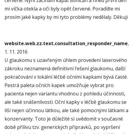
červené. Nyní začínám kapat Bimican a hned první den
mi víčka otekla a oči byly opět červené. Poraďdte mi
prosím jaké kapky by mi tyto problémy nedělaly. Děkuji
website.web.zz.text.consultation_responder_name
,
1. 11. 2016
U glaukomu s uzavřeným úhlem provedení laserového
zákroku neznamená definitivní řešení glaukomu, další
pokračování v lokální léčbě očními kapkami bývá časté.
Pestrá paleta očních kapek umožňuje vybrat pro
pacienta nejen variantu vhodnou z pohledu účinnosti,
ale také snášenlivosti. Oční kapky v léčbě glaukomu se
liší nejen účinnou látkou, ale také pomocnými látkami a
konzervanty. Toto je důležité si uvědomit v současné
době přílivu tzv. generických přípravků, po vypršení