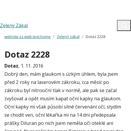
Zelený Zákal
website.zz.web.text.home
Zelený zákal
Dotaz 2228
Dotaz 2228
Dotaz
, 1. 11. 2016
Dobrý den, mám glaukom s úzkým úhlem, byla jsem
před 2 roky na laserovém zákroku, cca měsíc po
zákroku byl nitrooční tlak v normě, ale pak se začal
zvyšovat a opět musím kapat oční kapky na glaukom.
Oční kapky mi však působí silné červenání očí, stydím
se chodit ven, oční lékařka mi na 14 dní předepsala
prášky Diluran po nich jsem neměla oči oteklé ani