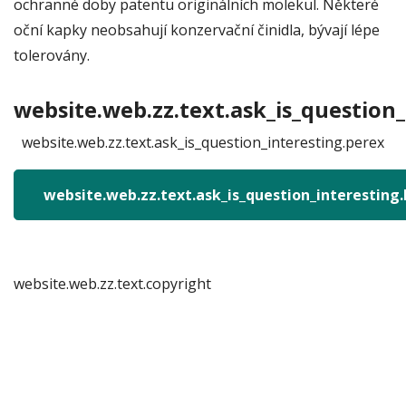
ochranné doby patentu originálních molekul. Některé
oční kapky neobsahují konzervační činidla, bývají lépe
tolerovány.
website.web.zz.text.ask_is_question_
website.web.zz.text.ask_is_question_interesting.perex
website.web.zz.text.ask_is_question_interesting
website.web.zz.text.copyright