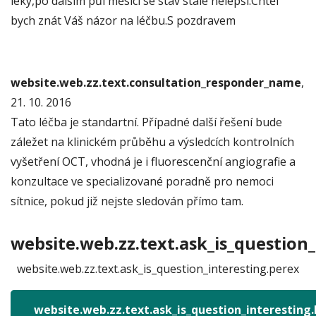
léky,po dalším půl měsíci se stav stále nelepší.Chtěl
bych znát Váš názor na léčbu.S pozdravem
website.web.zz.text.consultation_responder_name
,
21. 10. 2016
Tato léčba je standartní. Případné další řešení bude
záležet na klinickém průběhu a výsledcích kontrolních
vyšetření OCT, vhodná je i fluorescenční angiografie a
konzultace ve specializované poradně pro nemoci
sítnice, pokud již nejste sledován přímo tam.
website.web.zz.text.ask_is_question_
website.web.zz.text.ask_is_question_interesting.perex
website.web.zz.text.ask_is_question_interesting