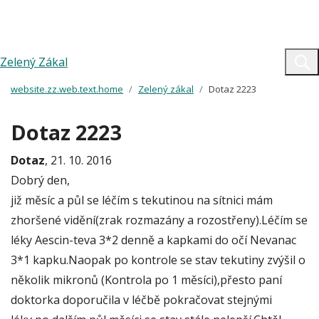
Zelený Zákal
website.zz.web.text.home
Zelený zákal
Dotaz 2223
Dotaz 2223
Dotaz
, 21. 10. 2016
Dobrý den,
již měsíc a půl se léčím s tekutinou na sítnici mám
zhoršené vidění(zrak rozmazány a rozostřeny).Léčím se
léky Aescin-teva 3*2 denně a kapkami do očí Nevanac
3*1 kapku.Naopak po kontrole se stav tekutiny zvýšil o
několik mikronů (Kontrola po 1 měsíci),přesto paní
doktorka doporučila v léčbě pokračovat stejnými