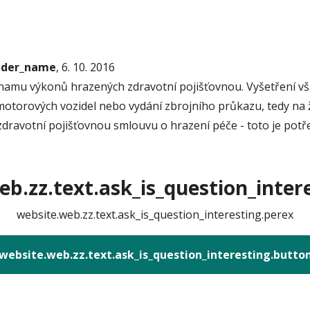
onder_name
, 6. 10. 2016
znamu výkonů hrazených zdravotní pojišťovnou. Vyšetření však
motorových vozidel nebo vydání zbrojního průkazu, tedy na ž
zdravotní pojišťovnou smlouvu o hrazení péče - toto je potřeb
b.zz.text.ask_is_question_intere
website.web.zz.text.ask_is_question_interesting.perex
website.web.zz.text.ask_is_question_interesting.butto