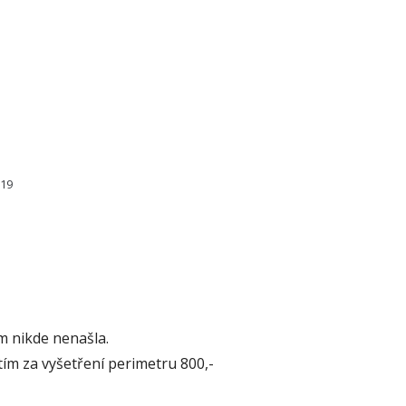
219
m nikde nenašla.
ím za vyšetření perimetru 800,-