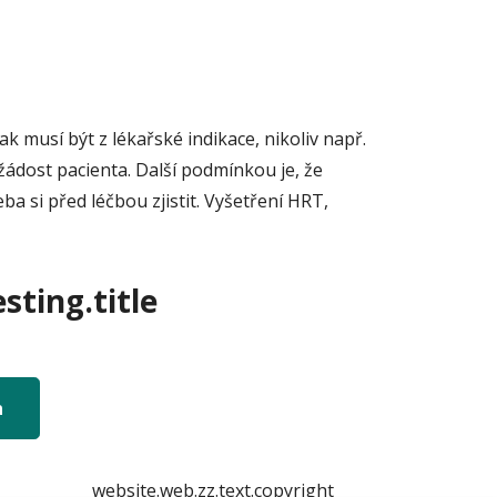
 musí být z lékařské indikace, nikoliv např.
ádost pacienta. Další podmínkou je, že
a si před léčbou zjistit. Vyšetření HRT,
sting.title
n
website.web.zz.text.copyright