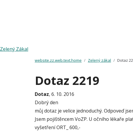
Zelený Zákal
website.zz.web.text.home
Zelený zákal
Dotaz 2
Dotaz 2219
Dotaz
, 6. 10. 2016
Dobrý den
můj dotaz je velice jednoduchý. Odpoveď jse
Jsem pojištěncem VoZP. U očního lékaře plat
vyšetření ORT_ 600,-