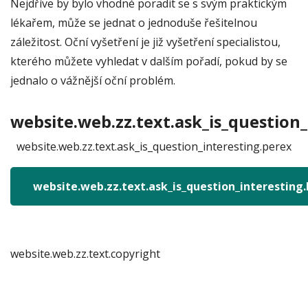
Nejdříve by bylo vhodné poradit se s svým praktickým
lékařem, může se jednat o jednoduše řešitelnou
záležitost. Oční vyšetření je již vyšetření specialistou,
kterého můžete vyhledat v dalším pořadí, pokud by se
jednalo o vážnější oční problém.
website.web.zz.text.ask_is_question_
website.web.zz.text.ask_is_question_interesting.perex
website.web.zz.text.ask_is_question_interesting
website.web.zz.text.copyright