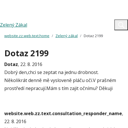
Zelený Zákal
website.zz.web.text.home
Zelený zákal
Dotaz 2199
Dotaz 2199
Dotaz
, 22. 8. 2016
Dobrý den,chci se zeptat na jednu drobnost.
Několikrát denně mě vysloveně pláču oči.V prašném
prostředí nepracují.Mám s tím zajit očnímu? Děkuji
website.web.zz.text.consultation_responder_name
,
22. 8. 2016