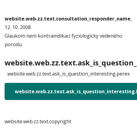
website.web.zz.text.consultation_responder_name
,
12. 10. 2008
Glaukom není kontraindikací fyziologicky vedeného
porodu.
website.web.zz.text.ask_is_question_
website.web.zz.text.ask_is_question_interesting.perex
website.web.zz.text.ask_is_question_interesting
website.web.zz.text.copyright