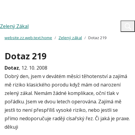
Zelený Zákal
website.zz.web.text.home
Zelený zákal
Dotaz 219
Dotaz 219
Dotaz
, 12. 10. 2008
Dobrý den, jsem v devátém měsíci těhotenství a zajímá
mě riziko klasického porodu když mám od narození
zelený zákal. Nemám žádné komplikace, oční tlak v
pořádku. Jsem ve dvou letech operována. Zajímá mě
jestli to není přespříliš vysoké riziko, nebo jestli se
přímo nedoporučuje raději císařský řez. Či jaká je praxe.
děkuji