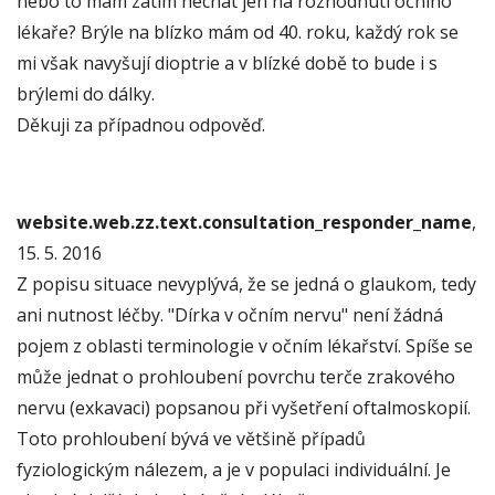
nebo to mám zatím nechat jen na rozhodnutí očního
lékaře? Brýle na blízko mám od 40. roku, každý rok se
mi však navyšují dioptrie a v blízké době to bude i s
brýlemi do dálky.
Děkuji za případnou odpověď.
website.web.zz.text.consultation_responder_name
,
15. 5. 2016
Z popisu situace nevyplývá, že se jedná o glaukom, tedy
ani nutnost léčby. "Dírka v očním nervu" není žádná
pojem z oblasti terminologie v očním lékařství. Spíše se
může jednat o prohloubení povrchu terče zrakového
nervu (exkavaci) popsanou při vyšetření oftalmoskopií.
Toto prohloubení bývá ve většině případů
fyziologickým nálezem, a je v populaci individuální. Je