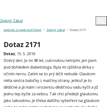
Zelený Zákal
website.zz.web.text.home
Zelený zákal
Dotaz 2171
Dotaz 2171
Dotaz
, 15. 5. 2016
Dobrý den. Je mi 48 let, cukrovkou netrpím, jen jsem
pod dohledem diabetologa. Byla mi zjištěna dírka v
očním nervu. Zatím se to prý léčit nebude. Glaukom
měla sestra babičky z matčiny strany, jelikož je to
dědičné a já mám i vrozenou dědičnou vadu kyčlí a již
jednu tep kyčle za sebou. Tak chci předejít glaukomu
jako takovému. Je třeba dalšího vyšetření na glaukom