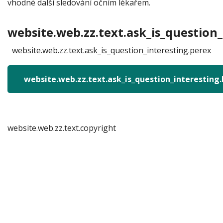
vhodné další sledování očním lékařem.
website.web.zz.text.ask_is_question_
website.web.zz.text.ask_is_question_interesting.perex
website.web.zz.text.ask_is_question_interesting
website.web.zz.text.copyright