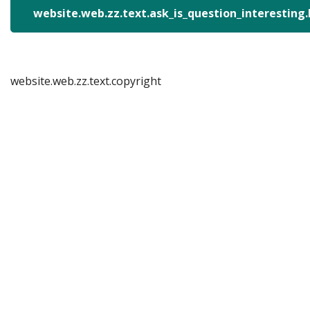
website.web.zz.text.ask_is_question_interesting
website.web.zz.text.copyright