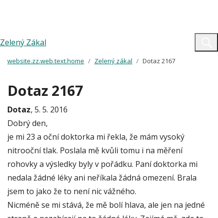
Zelený Zákal
website.zz.web.text.home
Zelený zákal
Dotaz 2167
Dotaz 2167
Dotaz
, 5. 5. 2016
Dobrý den,
je mi 23 a oční doktorka mi řekla, že mám vysoký
nitrooční tlak. Poslala mě kvůli tomu i na měření
rohovky a výsledky byly v pořádku. Paní doktorka mi
nedala žádné léky ani neříkala žádná omezení. Brala
jsem to jako že to není nic vážného.
Nicméně se mi stává, že mě bolí hlava, ale jen na jedné