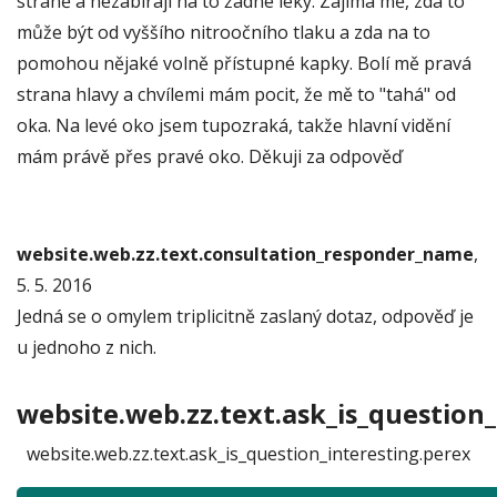
straně a nezabírají na to žádné léky. Zajímá mě, zda to
může být od vyššího nitroočního tlaku a zda na to
pomohou nějaké volně přístupné kapky. Bolí mě pravá
strana hlavy a chvílemi mám pocit, že mě to "tahá" od
oka. Na levé oko jsem tupozraká, takže hlavní vidění
mám právě přes pravé oko. Děkuji za odpověď
website.web.zz.text.consultation_responder_name
,
5. 5. 2016
Jedná se o omylem triplicitně zaslaný dotaz, odpověď je
u jednoho z nich.
website.web.zz.text.ask_is_question_
website.web.zz.text.ask_is_question_interesting.perex