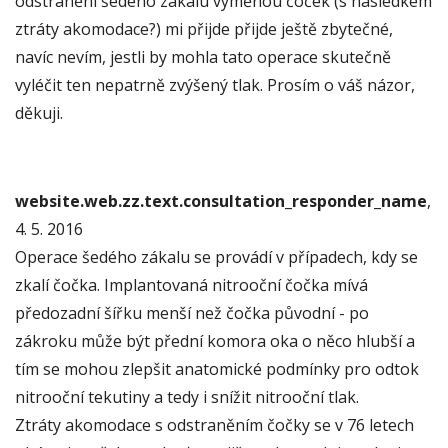
odstranění šedého zákalu výměnou čoček (s následkem
ztráty akomodace?) mi přijde přijde ještě zbytečné,
navíc nevím, jestli by mohla tato operace skutečně
vyléčit ten nepatrně zvýšený tlak. Prosím o váš názor,
děkuji.
website.web.zz.text.consultation_responder_name
,
4. 5. 2016
Operace šedého zákalu se provádí v případech, kdy se
zkalí čočka. Implantovaná nitrooční čočka mívá
předozadní šířku menší než čočka původní - po
zákroku může být přední komora oka o něco hlubší a
tím se mohou zlepšit anatomické podmínky pro odtok
nitrooční tekutiny a tedy i snížit nitrooční tlak.
Ztráty akomodace s odstraněním čočky se v 76 letech