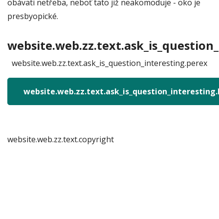
obávati netřeba, neboť tato již neakomoduje - oko je
presbyopické.
website.web.zz.text.ask_is_question_
website.web.zz.text.ask_is_question_interesting.perex
website.web.zz.text.ask_is_question_interesting
website.web.zz.text.copyright