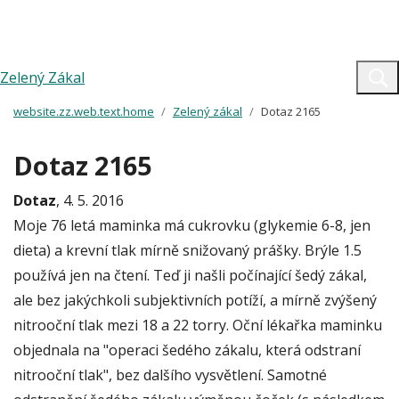
Zelený Zákal
website.zz.web.text.home
Zelený zákal
Dotaz 2165
Dotaz 2165
Dotaz
, 4. 5. 2016
Moje 76 letá maminka má cukrovku (glykemie 6-8, jen
dieta) a krevní tlak mírně snižovaný prášky. Brýle 1.5
používá jen na čtení. Teď ji našli počínající šedý zákal,
ale bez jakýchkoli subjektivních potíží, a mírně zvýšený
nitrooční tlak mezi 18 a 22 torry. Oční lékařka maminku
objednala na "operaci šedého zákalu, která odstraní
nitrooční tlak", bez dalšího vysvětlení. Samotné