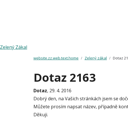
Zelený Zákal
website.zz.web.text.home
Zelený zákal
Dotaz 2
Dotaz 2163
Dotaz
, 29. 4. 2016
Dobrý den, na Vašich stránkách jsem se dočet
Můžete prosím napsat název, případně kontak
Děkuji.