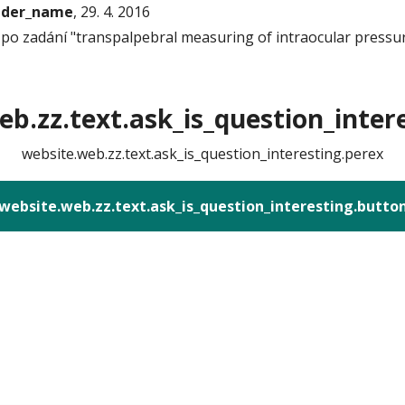
onder_name
, 29. 4. 2016
 po zadání "transpalpebral measuring of intraocular pressur
b.zz.text.ask_is_question_intere
website.web.zz.text.ask_is_question_interesting.perex
website.web.zz.text.ask_is_question_interesting.butto