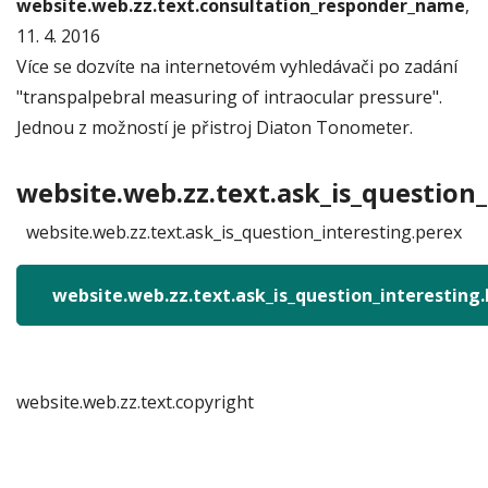
website.web.zz.text.consultation_responder_name
,
11. 4. 2016
Více se dozvíte na internetovém vyhledávači po zadání
"transpalpebral measuring of intraocular pressure".
Jednou z možností je přistroj Diaton Tonometer.
website.web.zz.text.ask_is_question_
website.web.zz.text.ask_is_question_interesting.perex
website.web.zz.text.ask_is_question_interesting
website.web.zz.text.copyright