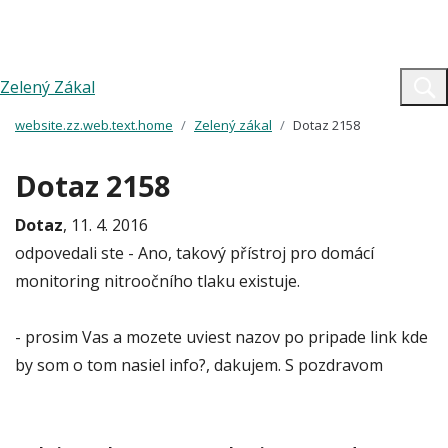
Zelený Zákal
website.zz.web.text.home
Zelený zákal
Dotaz 2158
Dotaz 2158
Dotaz
, 11. 4. 2016
odpovedali ste - Ano, takový přístroj pro domácí
monitoring nitroočního tlaku existuje.
- prosim Vas a mozete uviest nazov po pripade link kde
by som o tom nasiel info?, dakujem. S pozdravom