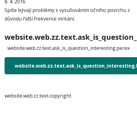
8. 4. 2016
Spíše bývají problémy s vysušováním očního povrchu z
důvodu řidší frekvence mrkání.
website.web.zz.text.ask_is_question_
website.web.zz.text.ask_is_question_interesting.perex
website.web.zz.text.ask_is_question_interesting
website.web.zz.text.copyright