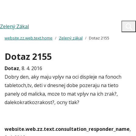
Zelený Zákal
website.zz.web.text.home
Zelený zákal
Dotaz 2155
Dotaz 2155
Dotaz
, 8. 4. 2016
Dobry den, aky maju vplyv na oci displeje na fonoch
tabletoch,tv, deti v dnesnej dobe pozeraju na tieto
panely od malicka, moze to mat vplyv na ich zrak?,
dalekokratkozrakost?, ocny tlak?
website.web.zz.text.consultation_responder_name
,