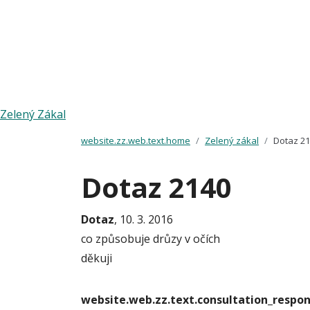
Zelený Zákal
website.zz.web.text.home
Zelený zákal
Dotaz 2
Dotaz 2140
Dotaz
, 10. 3. 2016
co způsobuje drůzy v očích
děkuji
website.web.zz.text.consultation_resp