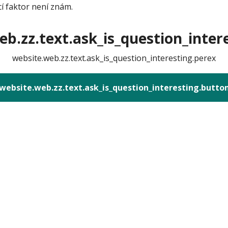
cí faktor není znám.
b.zz.text.ask_is_question_intere
website.web.zz.text.ask_is_question_interesting.perex
website.web.zz.text.ask_is_question_interesting.butto