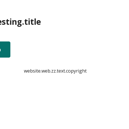
sting.title
n
website.web.zz.text.copyright