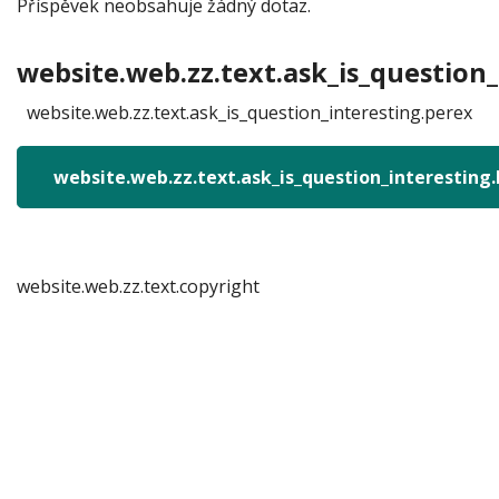
Příspěvek neobsahuje žádný dotaz.
website.web.zz.text.ask_is_question_
website.web.zz.text.ask_is_question_interesting.perex
website.web.zz.text.ask_is_question_interesting
website.web.zz.text.copyright