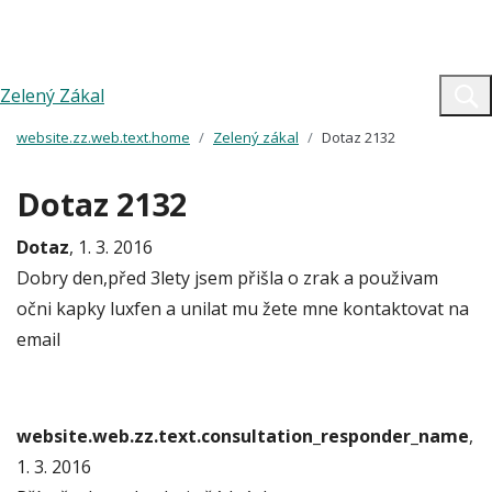
Zelený Zákal
website.zz.web.text.home
Zelený zákal
Dotaz 2132
Dotaz 2132
Dotaz
, 1. 3. 2016
Dobry den,před 3lety jsem přišla o zrak a použivam
očni kapky luxfen a unilat mu žete mne kontaktovat na
email
website.web.zz.text.consultation_responder_name
,
1. 3. 2016