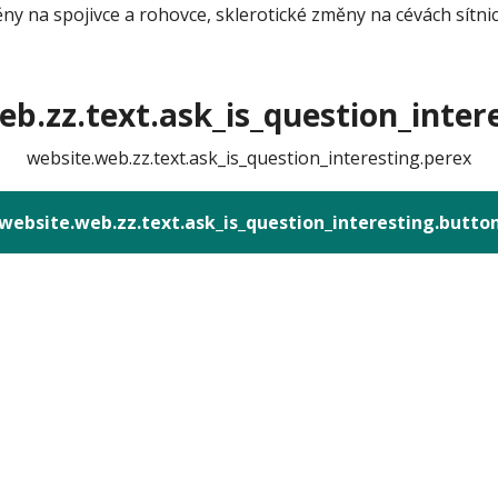
ny na spojivce a rohovce, sklerotické změny na cévách sítnic
b.zz.text.ask_is_question_intere
website.web.zz.text.ask_is_question_interesting.perex
website.web.zz.text.ask_is_question_interesting.butto