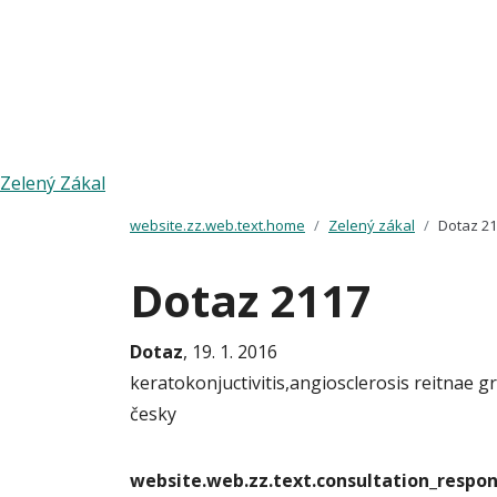
Zelený Zákal
website.zz.web.text.home
Zelený zákal
Dotaz 2
Dotaz 2117
Dotaz
, 19. 1. 2016
keratokonjuctivitis,angiosclerosis reitnae gr.
česky
website.web.zz.text.consultation_resp