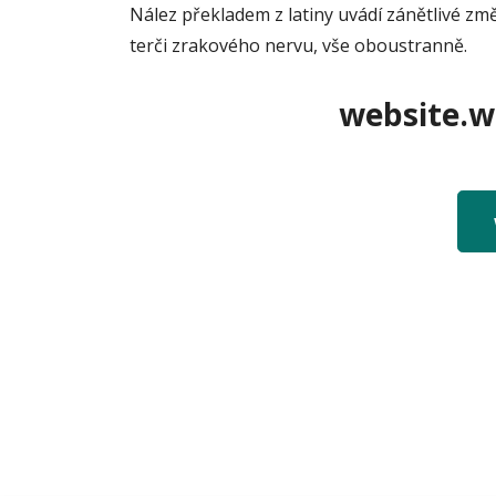
Nález překladem z latiny uvádí zánětlivé změ
terči zrakového nervu, vše oboustranně.
website.we