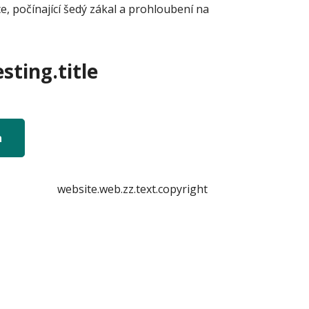
e, počínající šedý zákal a prohloubení na
sting.title
n
website.web.zz.text.copyright