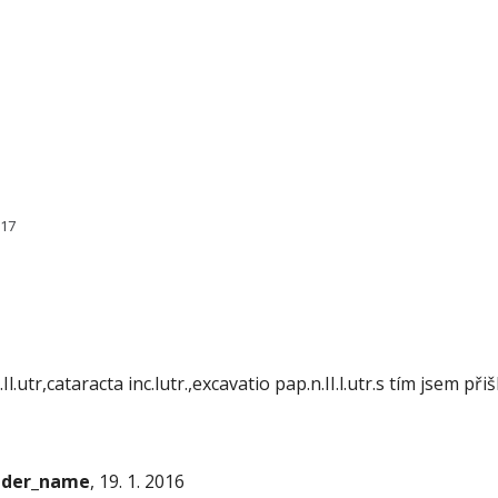
117
Il.utr,cataracta inc.lutr.,excavatio pap.n.II.l.utr.s tím jsem 
onder_name
, 19. 1. 2016