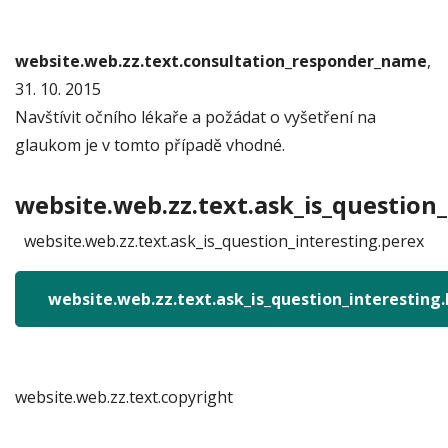
website.web.zz.text.consultation_responder_name
,
31. 10. 2015
Navštívit očního lékaře a požádat o vyšetření na
glaukom je v tomto případě vhodné.
website.web.zz.text.ask_is_question_
website.web.zz.text.ask_is_question_interesting.perex
website.web.zz.text.ask_is_question_interesting
website.web.zz.text.copyright