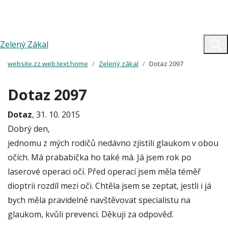
Zelený Zákal
website.zz.web.text.home
Zelený zákal
Dotaz 2097
Dotaz 2097
Dotaz
, 31. 10. 2015
Dobrý den,
jednomu z mých rodičů nedávno zjistili glaukom v obou
očích. Má prababička ho také má. Já jsem rok po
laserové operaci očí. Před operací jsem měla téměř
dioptrii rozdíl mezi oči. Chtěla jsem se zeptat, jestli i já
bych měla pravidelně navštěvovat specialistu na
glaukom, kvůli prevenci. Děkuji za odpověď.