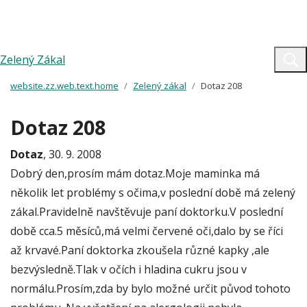
Zelený Zákal
website.zz.web.text.home
Zelený zákal
Dotaz 208
Dotaz 208
Dotaz
, 30. 9. 2008
Dobrý den,prosím mám dotaz.Moje maminka má
několik let problémy s očima,v poslední době má zelený
zákal.Pravidelně navštěvuje paní doktorku.V poslední
době cca.5 měsíců,má velmi červené oči,dalo by se říci
až krvavé.Paní doktorka zkoušela různé kapky ,ale
bezvýsledně.Tlak v očích i hladina cukru jsou v
normálu.Prosím,zda by bylo možné určit původ tohoto