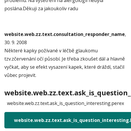
problému. Na vyšetření na alergologii nebyla
poslána.Děkuji za jakoukoliv radu
website.web.zz.text.consultation_responder_name
,
30. 9. 2008
Některé kapky požívané v léčbě glaukomu
tzv.zčervenání očí působí. Je třeba zkoušet dál a hlavně
vyčkat, aby se efekt vysazení kapek, které dráždí, stačil
vůbec projevit.
website.web.zz.text.ask_is_question_
website.web.zz.text.ask_is_question_interesting.perex
website.web.zz.text.ask_is_question_interesting