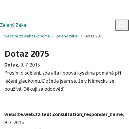
Zelený Zákal
website.zz.web.text.home
Zelený zákal
Dotaz 2075
Dotaz 2075
Dotaz
, 9. 7. 2015
Prosím o sdělení, zda alfa lipoová kyselina pomáhá při
léčení glaukomu. Dočetla jsem se, že v Německu se
používá. Děkuji za odoověď.
website.web.zz.text.consultation_responder_name
,
9. 7. 2015