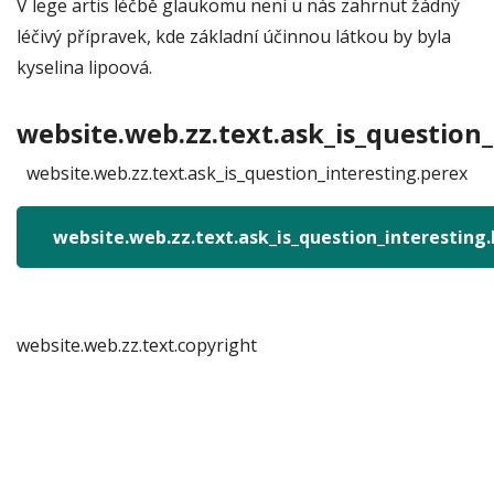
V lege artis léčbě glaukomu není u nás zahrnut žádný
léčivý přípravek, kde základní účinnou látkou by byla
kyselina lipoová.
website.web.zz.text.ask_is_question_
website.web.zz.text.ask_is_question_interesting.perex
website.web.zz.text.ask_is_question_interesting
website.web.zz.text.copyright