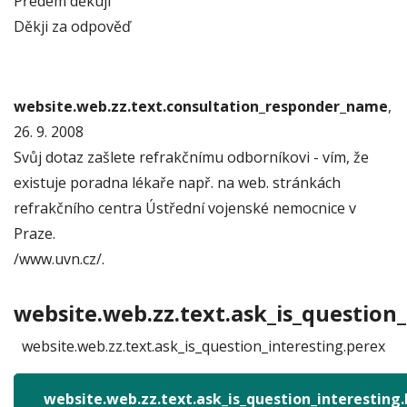
Předem děkuji
Děkji za odpověď
website.web.zz.text.consultation_responder_name
,
26. 9. 2008
Svůj dotaz zašlete refrakčnímu odborníkovi - vím, že
existuje poradna lékaře např. na web. stránkách
refrakčního centra Ústřední vojenské nemocnice v
Praze.
/www.uvn.cz/.
website.web.zz.text.ask_is_question_
website.web.zz.text.ask_is_question_interesting.perex
website.web.zz.text.ask_is_question_interesting