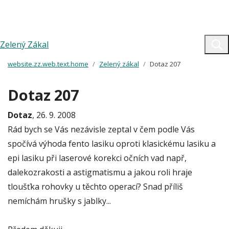
Zelený Zákal
website.zz.web.text.home
Zelený zákal
Dotaz 207
Dotaz 207
Dotaz
, 26. 9. 2008
Rád bych se Vás nezávisle zeptal v čem podle Vás
spočívá výhoda fento lasiku oproti klasickému lasiku a
epi lasiku při laserové korekci očních vad např,
dalekozrakosti a astigmatismu a jakou roli hraje
tloušťka rohovky u těchto operací? Snad příliš
nemíchám hrušky s jablky...