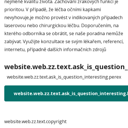
nejméně kvalitu života. Zachování zrakových funkcí je
prioritou. V případě, že léčba očními kapkami
nevyhovuje,je možno provést v indikovaných případech
laserovou nebo chirurgickou léčbu. Doporučením, na
kterého odborníka se obrátit, se naše poradna nemůže
zabývat. Využijte konzultace se svým lékařem, referencí,
internetu, případně dalších informačních zdrojů
website.web.zz.text.ask_is_question_
website.web.zz.text.ask_is_question_interesting.perex
website.web.zz.text.ask_is_question_interesting
website.web.zz.text.copyright