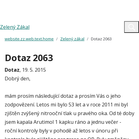
Zelený Zákal
website.zz.web.text.home
Zelený zákal
Dotaz 2063
Dotaz 2063
Dotaz
, 19. 5. 2015
Dobrý den,
mám prosím následující dotaz a prosím Vás o jeho
zodpovězení. Letos mi bylo 53 let a v roce 2011 mi byl
zjištěn zvýšený nitrooční tlak u pravého oka. Od té doby
jsem kapala Arutimol 1 kapku ráno a jednu večer -
roční kontroly byly v pohodě až letos v únoru při