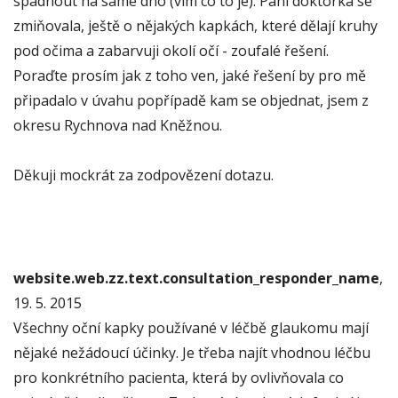
spadnout na samé dno (vím co to je). Paní doktorka se
zmiňovala, ještě o nějakých kapkách, které dělají kruhy
pod očima a zabarvuji okolí očí - zoufalé řešení.
Poraďte prosím jak z toho ven, jaké řešení by pro mě
připadalo v úvahu popřípadě kam se objednat, jsem z
okresu Rychnova nad Kněžnou.
Děkuji mockrát za zodpovězení dotazu.
website.web.zz.text.consultation_responder_name
,
19. 5. 2015
Všechny oční kapky používané v léčbě glaukomu mají
nějaké nežádoucí účinky. Je třeba najít vhodnou léčbu
pro konkrétního pacienta, která by ovlivňovala co