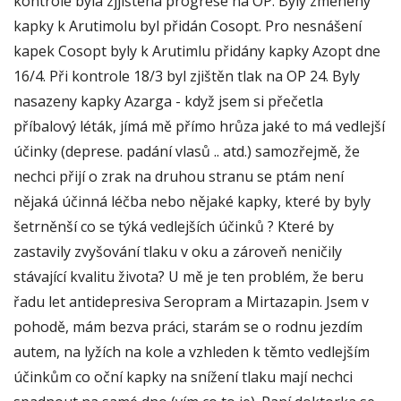
kontrole byla zjjištěna progrese na OP. Byly změněny
kapky k Arutimolu byl přidán Cosopt. Pro nesnášení
kapek Cosopt byly k Arutimlu přidány kapky Azopt dne
16/4. Při kontrole 18/3 byl zjištěn tlak na OP 24. Byly
nasazeny kapky Azarga - když jsem si přečetla
příbalový léták, jímá mě přímo hrůza jaké to má vedlejší
účinky (deprese. padání vlasů .. atd.) samozřejmě, že
nechci přijí o zrak na druhou stranu se ptám není
nějaká účinná léčba nebo nějaké kapky, které by byly
šetrněnší co se týká vedlejších účinků ? Které by
zastavily zvyšování tlaku v oku a zároveň neničily
stávající kvalitu života? U mě je ten problém, že beru
řadu let antidepresiva Seropram a Mirtazapin. Jsem v
pohodě, mám bezva práci, starám se o rodnu jezdím
autem, na lyžích na kole a vzhleden k těmto vedlejším
účinkům co oční kapky na snížení tlaku mají nechci