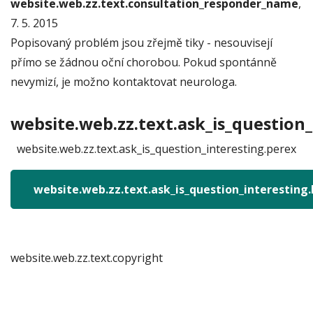
website.web.zz.text.consultation_responder_name
,
7. 5. 2015
Popisovaný problém jsou zřejmě tiky - nesouvisejí
přímo se žádnou oční chorobou. Pokud spontánně
nevymizí, je možno kontaktovat neurologa.
website.web.zz.text.ask_is_question_
website.web.zz.text.ask_is_question_interesting.perex
website.web.zz.text.ask_is_question_interesting
website.web.zz.text.copyright