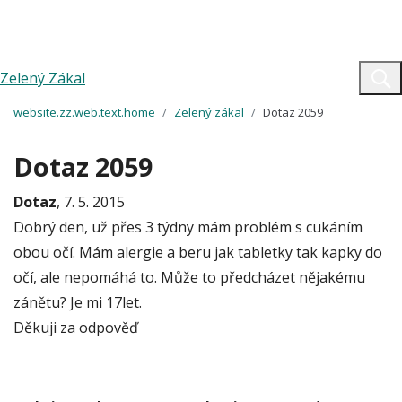
Zelený Zákal
website.zz.web.text.home
Zelený zákal
Dotaz 2059
Dotaz 2059
Dotaz
, 7. 5. 2015
Dobrý den, už přes 3 týdny mám problém s cukáním
obou očí. Mám alergie a beru jak tabletky tak kapky do
očí, ale nepomáhá to. Může to předcházet nějakému
zánětu? Je mi 17let.
Děkuji za odpověď