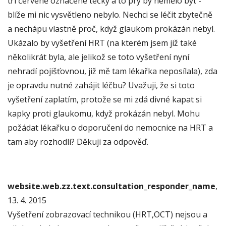
tři červeně označené tečky a to prý by nemělo být -
blíže mi nic vysvětleno nebylo. Nechci se léčit zbytečně
a nechápu vlastně proč, když glaukom prokázán nebyl.
Ukázalo by vyšetření HRT (na kterém jsem již také
několikrát byla, ale jelikož se toto vyšetření nyní
nehradí pojišťovnou, již mě tam lékařka neposílala), zda
je opravdu nutné zahájit léčbu? Uvažuji, že si toto
vyšetření zaplatím, protože se mi zdá divné kapat si
kapky proti glaukomu, když prokázán nebyl. Mohu
požádat lékařku o doporučení do nemocnice na HRT a
tam aby rozhodli? Děkuji za odpověď.
website.web.zz.text.consultation_responder_name
,
13. 4. 2015
Vyšetření zobrazovací technikou (HRT,OCT) nejsou a