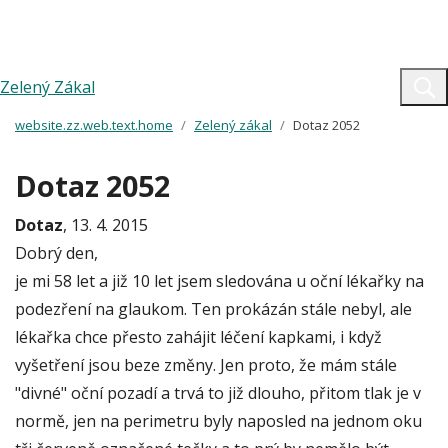
Zelený Zákal
website.zz.web.text.home
Zelený zákal
Dotaz 2052
Dotaz 2052
Dotaz
, 13. 4. 2015
Dobrý den,
je mi 58 let a již 10 let jsem sledována u oční lékařky na
podezření na glaukom. Ten prokázán stále nebyl, ale
lékařka chce přesto zahájit léčení kapkami, i když
vyšetření jsou beze změny. Jen proto, že mám stále
"divné" oční pozadí a trvá to již dlouho, přitom tlak je v
normě, jen na perimetru byly naposled na jednom oku