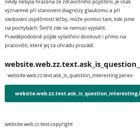
nikdy nebyla hrazena ze zdravotního pojištění, je však
významné při stanovení diagnózy glaukomu a při
sledování úspěšnosti léčby, může pomoci tam, kde jsme
na pochybách. Šetřit zde se nemusí vyplatit.
Pravděpodobně půjde vyšetření domluvit i přímo na
pracovišti, které jej za úhradu provádí.
website.web.zz.text.ask_is_question_
website.web.zz.text.ask_is_question_interesting.perex
website.web.zz.text.ask_is_question_interesting
website.web.zz.text.copyright